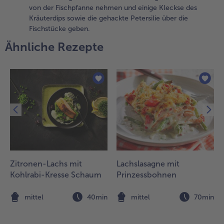
ei
von der Fischpfanne nehmen und einige Kleckse des
ittlerer
Kräuterdips sowie die gehackte Petersilie über die
itze für
Fischstücke geben.
a. 5 bis 7
Ähnliche Rezepte
inuten
itgaren.
.
en
pinat,
ie
prikosen
nd die
etersilie
ründlich
aschen
Zitronen-Lachs mit
Lachslasagne mit
nd
Kohlrabi-Kresse Schaum
Prinzessbohnen
rocknen.
ie
n
mittel
40min
mittel
70min
prikosen
chteln