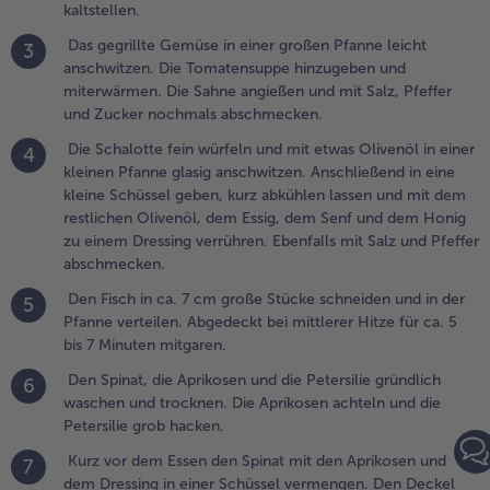
kaltstellen.
ssig, dem
enf und dem
Das gegrillte Gemüse in einer großen Pfanne leicht
3
onig zu
anschwitzen. Die Tomatensuppe hinzugeben und
inem
miterwärmen. Die Sahne angießen und mit Salz, Pfeffer
ressing
und Zucker nochmals abschmecken.
errühren.
Die Schalotte fein würfeln und mit etwas Olivenöl in einer
4
benfalls mit
kleinen Pfanne glasig anschwitzen. Anschließend in eine
alz und
kleine Schüssel geben, kurz abkühlen lassen und mit dem
feffer
restlichen Olivenöl, dem Essig, dem Senf und dem Honig
bschmecken.
zu einem Dressing verrühren. Ebenfalls mit Salz und Pfeffer
abschmecken.
.
en Fisch
Den Fisch in ca. 7 cm große Stücke schneiden und in der
5
n ca. 7
Pfanne verteilen. Abgedeckt bei mittlerer Hitze für ca. 5
m große
bis 7 Minuten mitgaren.
tücke
Den Spinat, die Aprikosen und die Petersilie gründlich
6
chneiden
waschen und trocknen. Die Aprikosen achteln und die
nd in der
Petersilie grob hacken.
fanne
erteilen.
Kurz vor dem Essen den Spinat mit den Aprikosen und
7
bgedeckt
dem Dressing in einer Schüssel vermengen. Den Deckel