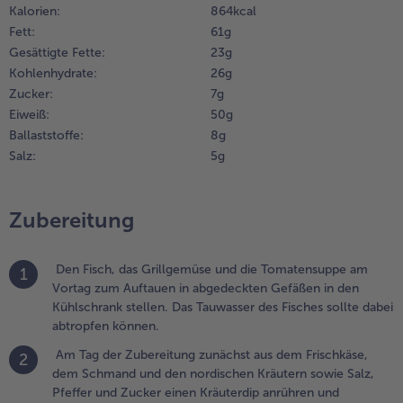
feffer und
Kalorien:
864 kcal
ucker
Fett:
61 g
ochmals
Gesättigte Fette:
23 g
bschmecken.
Kohlenhydrate:
26 g
Zucker:
7 g
.
Eiweiß:
50 g
ie Schalotte
Ballaststoffe:
8 g
ein würfeln
nd mit etwas
Salz:
5 g
livenöl in
iner kleinen
fanne glasig
Zubereitung
nschwitzen.
nschließend
n eine kleine
Den Fisch, das Grillgemüse und die Tomatensuppe am
1
chüssel
Vortag zum Auftauen in abgedeckten Gefäßen in den
eben, kurz
Kühlschrank stellen. Das Tauwasser des Fisches sollte dabei
bkühlen
abtropfen können.
assen und mit
Am Tag der Zubereitung zunächst aus dem Frischkäse,
2
em
dem Schmand und den nordischen Kräutern sowie Salz,
estlichen
Pfeffer und Zucker einen Kräuterdip anrühren und
livenöl, dem