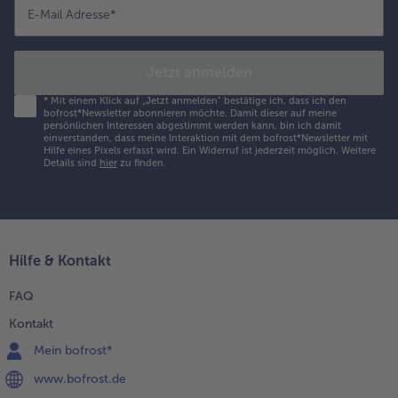
räuterdips
E-Mail Adresse
*
owie die
ehackte
etersilie
Jetzt anmelden
ber die
*
Mit einem Klick auf „Jetzt anmelden" bestätige ich, dass ich den
ischstücke
bofrost*Newsletter abonnieren möchte. Damit dieser auf meine
eben.
persönlichen Interessen abgestimmt werden kann, bin ich damit
einverstanden, dass meine Interaktion mit dem bofrost*Newsletter mit
Hilfe eines Pixels erfasst wird. Ein Widerruf ist jederzeit möglich.
Weitere
Details sind
hier
zu finden.
Hilfe & Kontakt
FAQ
Kontakt
Mein bofrost*
www.bofrost.de