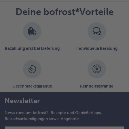
nd die
etersilie
Deine bofrost*Vorteile
rob
acken.
urz vor
em Essen
Bezahlung erst bei Lieferung
Individuelle Beratung
en Spinat
it den
prikosen
nd dem
ressing in
iner
chüssel
Geschmacksgarantie
Reinheitsgarantie
ermengen.
en Deckel
Newsletter
on der
ischpfanne
News rund um bofrost*, Rezepte und Genießertipps,
ehmen
Besuchsankündigungen sowie Angebote
nd einige
leckse des