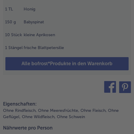
ucker
1
TL
Honig
inen
Weiterempfehlen & profitier
räuterdip
150
g
Babyspinat
nrühren
nd
10
Stück
kleine Aprikosen
altstellen.
.
1
Stängel
frische Blattpetersilie
as gegrillte
emüse in
Alle bofrost*Produkte in den Warenkorb
iner großen
fanne leicht
nschwitzen.
ie
omatensuppe
inzugeben
teilen
pin it
Eigenschaften:
nd
iterwärmen.
Ohne Rindfleisch,
Ohne Meeresfrüchte,
Ohne Fleisch,
Ohne
ie Sahne
Geflügel,
Ohne Wildfleisch,
Ohne Schwein
ngießen und
Nährwerte pro Person
it Salz,