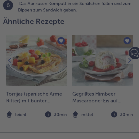
Das Aprikosen Kompott in ein Schälchen füllen und zum
6
Dippen zum Sandwich geben.
.
as Eis
Ähnliche Rezepte
emperieren
nd die
ugeln mit
em
isportionierer
usstechen.
ede Eiskugel
uf einen
nusprigen
roissanttaler
egen mit
Torrijas (spanische Arme
Gegrilltes Himbeer-
inem
Ritter) mit bunter
Mascarpone-Eis auf
weiten
Früchteauslese
Biskuitboden
edecken und
n
leicht
30min
mittel
30min
eicht
ndrücken.
.