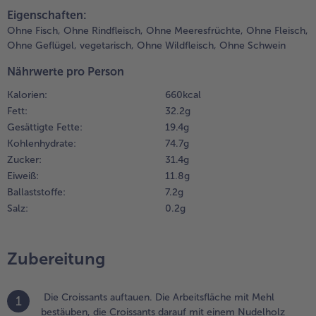
teilen
pin it
lätterteig nicht
Eigenschaften:
ufgeht beim
Weiterempfehlen & profitier
Ohne Fisch,
Ohne Rindfleisch,
Ohne Meeresfrüchte,
Ohne Fleisch,
acken). Dann bei
Ohne Geflügel,
vegetarisch,
Ohne Wildfleisch,
Ohne Schwein
80°C ca. 13 min
nusprig backen.
Nährwerte pro Person
Kalorien:
660 kcal
.
Fett:
32.2 g
n der
Gesättigte Fette:
19.4 g
wischenzeit
ie
Kohlenhydrate:
74.7 g
prikosen in
Zucker:
31.4 g
treifen
Eiweiß:
11.8 g
chneiden.
Ballaststoffe:
7.2 g
Salz:
0.2 g
.
en Zucker in
inem passenden
Zubereitung
opf leicht
aramellisieren.
ie
Die Croissants auftauen. Die Arbeitsfläche mit Mehl
1
prikosenstreifen
bestäuben, die Croissants darauf mit einem Nudelholz