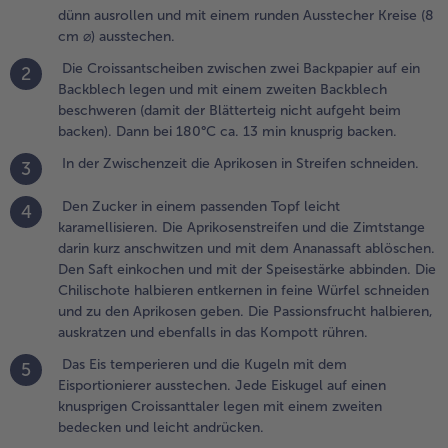
nd die
dünn ausrollen und mit einem runden Ausstecher Kreise (8
imtstange darin
cm ⌀) ausstechen.
urz anschwitzen
Die Croissantscheiben zwischen zwei Backpapier auf ein
nd mit dem
2
Backblech legen und mit einem zweiten Backblech
nanassaft
beschweren (damit der Blätterteig nicht aufgeht beim
blöschen. Den
backen). Dann bei 180°C ca. 13 min knusprig backen.
aft einkochen
nd mit der
In der Zwischenzeit die Aprikosen in Streifen schneiden.
3
peisestärke
bbinden. Die
Den Zucker in einem passenden Topf leicht
4
hilischote
karamellisieren. Die Aprikosenstreifen und die Zimtstange
albieren
darin kurz anschwitzen und mit dem Ananassaft ablöschen.
ntkernen in
Den Saft einkochen und mit der Speisestärke abbinden. Die
eine Würfel
Chilischote halbieren entkernen in feine Würfel schneiden
chneiden und
und zu den Aprikosen geben. Die Passionsfrucht halbieren,
u den Aprikosen
auskratzen und ebenfalls in das Kompott rühren.
eben. Die
assionsfrucht
Das Eis temperieren und die Kugeln mit dem
5
albieren,
Eisportionierer ausstechen. Jede Eiskugel auf einen
uskratzen und
knusprigen Croissanttaler legen mit einem zweiten
benfalls in das
bedecken und leicht andrücken.
ompott rühren.