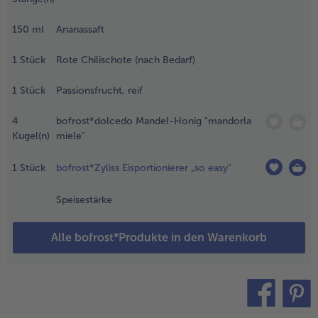
udelholz
alle Brot & Brötchen
alle Für die Heißluftfritteuse
ünn
Kuchen & Torten
bofrost*free
150
ml
Ananassaft
usrollen
nd mit
alle Kuchen & Torten
alle bofrost*free
1
Stück
Rote Chilischote (nach Bedarf)
inem
Süßspeisen
bofrost*high Protein
unden
usstecher
1
Stück
Passionsfrucht, reif
alle Süßspeisen
alle bofrost*high Protein
reise (8 cm
Obst
bofrost*plus.
)
4
bofrost*dolcedo Mandel-Honig "mandorla
usstechen.
Kugel(n)
miele"
alle Obst
alle bofrost*plus.
Wein & Spirituosen
.
1
Stück
bofrost*Zyliss Eisportionierer „so easy"
ie
alle Wein & Spirituosen
roissantscheiben
Küchenutensilien
Speisestärke
wischen zwei
ackpapier auf
alle Küchenutensilien
Alle bofrost*Produkte in den Warenkorb
in Backblech
egen und mit
inem zweiten
ackblech
eschweren
damit der