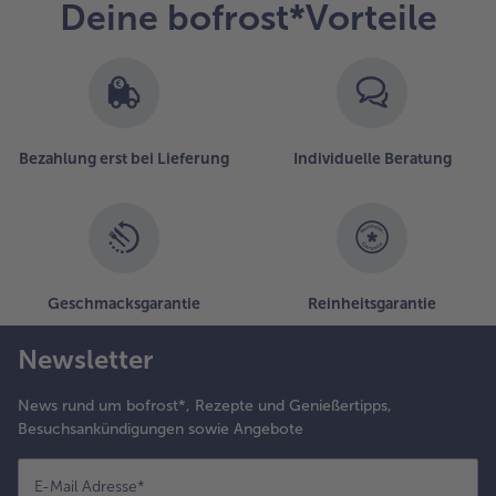
Deine bofrost*Vorteile
as
prikosen
ompott
n ein
chälchen
üllen und
um
Bezahlung erst bei Lieferung
Individuelle Beratung
ippen
um
andwich
eben.
Geschmacksgarantie
Reinheitsgarantie
Newsletter
News rund um bofrost*, Rezepte und Genießertipps,
Besuchsankündigungen sowie Angebote
E-Mail Adresse
*