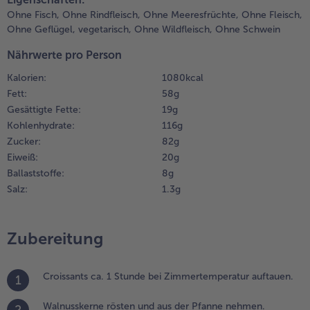
üchenmaschine
Ohne Fisch,
Ohne Rindfleisch,
Ohne Meeresfrüchte,
Ohne Fleisch,
omogen
Weiterempfehlen & profitier
Ohne Geflügel,
vegetarisch,
Ohne Wildfleisch,
Ohne Schwein
erkleinern.
Nährwerte pro Person
.
Kalorien:
1080 kcal
ie
Fett:
58 g
roissants auf
Gesättigte Fette:
19 g
inem
emehlten
Kohlenhydrate:
116 g
ntergrund
Zucker:
82 g
a. 5 mm
Eiweiß:
20 g
ünn
Ballaststoffe:
8 g
usrollen. Die
Salz:
1.3 g
ussmasse
nd
irnenstücke
Zubereitung
leichmäßig
arauf
erteilen,
Croissants ca. 1 Stunde bei Zimmertemperatur auftauen.
1
inrollen, mit
igelb
Walnusskerne rösten und aus der Pfanne nehmen.