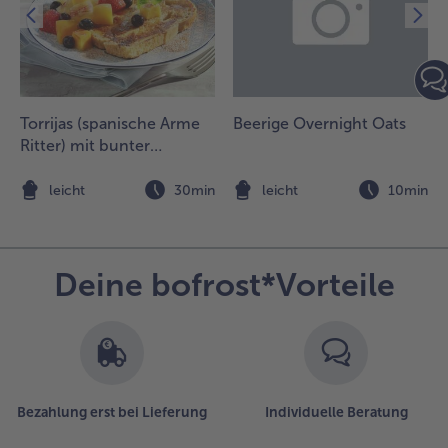
Torrijas (spanische Arme
Beerige Overnight Oats
Ritter) mit bunter
Früchteauslese
n
leicht
30min
leicht
10min
Deine bofrost*Vorteile
Bezahlung erst bei Lieferung
Individuelle Beratung