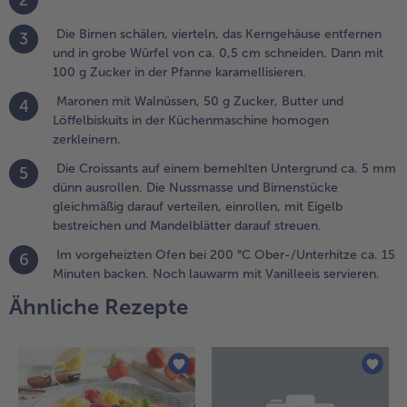
2
estreichen
nd
Die Birnen schälen, vierteln, das Kerngehäuse entfernen
3
andelblätter
und in grobe Würfel von ca. 0,5 cm schneiden. Dann mit
arauf
100 g Zucker in der Pfanne karamellisieren.
treuen.
Maronen mit Walnüssen, 50 g Zucker, Butter und
4
.
Löffelbiskuits in der Küchenmaschine homogen
m vorgeheizten
zerkleinern.
fen bei 200 °C
Die Croissants auf einem bemehlten Untergrund ca. 5 mm
5
ber-/Unterhitze
dünn ausrollen. Die Nussmasse und Birnenstücke
a. 15 Minuten
gleichmäßig darauf verteilen, einrollen, mit Eigelb
acken. Noch
bestreichen und Mandelblätter darauf streuen.
auwarm mit
anilleeis
Im vorgeheizten Ofen bei 200 °C Ober-/Unterhitze ca. 15
6
ervieren.
Minuten backen. Noch lauwarm mit Vanilleeis servieren.
Ähnliche Rezepte