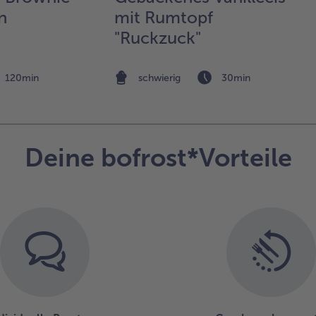
dek
n
mit Rumtopf
"Ruckzuck"
120min
schwierig
30min
Deine bofrost*Vorteile