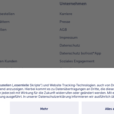
Unternehmen
 bestellen
Karriere
ättern
Presse
llen
AGB
Impressum
Datenschutz
Datenschutz bofrost*App
en Kunden
Soziales Engagement
mm bofrost*plus.
Compliance
Für Lieferanten
Barrierefreiheit