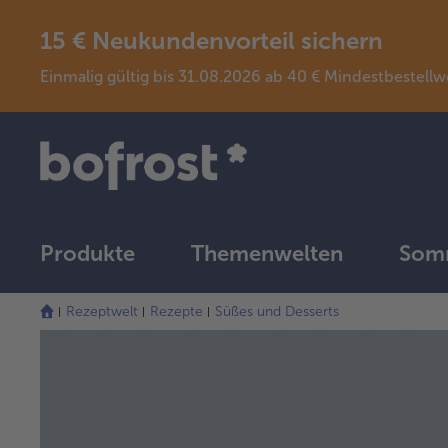
15 € Neukundenvorteil sichern
Einmalig gültig bis 31.08.2026 ab 40 € Mindestbeste
Produkte
Themenwelten
Somm
Rezeptwelt
Rezepte
Süßes und Desserts