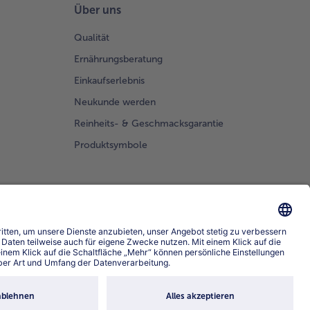
Über uns
Qualität
Ernährungsberatung
Einkaufserlebnis
Neukunde werden
Reinheits- & Geschmacksgarantie
Produktsymbole