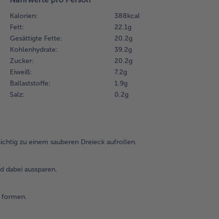
str
Kalorien:
388 kcal
Ran
Fett:
22.1 g
aus
Gesättigte Fette:
20.2 g
Kohlenhydrate:
39.2 g
3.
Da
Zucker:
20.2 g
Cro
Eiweiß:
7.2 g
nu
Ballaststoffe:
1.9 g
wi
Salz:
0.2 g
auf
un
Ha
fo
ichtig zu einem sauberen Dreieck aufrollen.
4.
Im
d dabei aussparen.
vor
Gri
Dec
 formen.
Cro
bei