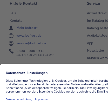
Hilfe & Kontakt
Service
FAQ
Artikel direkt
Kontakt
Im Katalog bl
Mein bofrost*
Katalog beste
www.bofrost.de
Audiokatalog
App
service@bofrost.de
Newsletter
0800 - 000 19 18
Mo.-Fr.: 7-21 Uhr Sa: 8-16 Uhr
Kunden werb
Bonusprogra