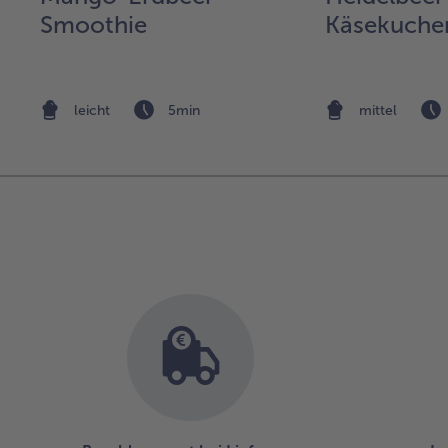
Smoothie
Käsekuche
leicht
5min
mittel