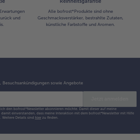
ie
Reinheitsgarantie
 Erwartungen
Alle bofrost*Produkte sind ohne
zurück und
Geschmacksverstärker, bestrahlte Zutaten,
s.
künstliche Farbstoffe und Aromen.
s, Besuchsankündigungen sowie Angebote
Jetzt anmelden
s ich den bofrost*Newsletter abonnieren möchte. Damit dieser auf meine
damit einverstanden, dass meine Interaktion mit dem bofrost*Newsletter mit Hilfe
h.
Weitere Details sind
hier
zu finden.