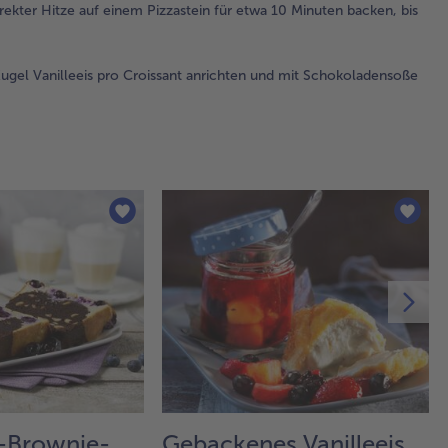
Hit
irekter Hitze auf einem Pizzastein für etwa 10 Minuten backen, bis
ei
Piz
für
ugel Vanilleeis pro Croissant anrichten und mit Schokoladensoße
Mi
bac
sie
go
sin
5.
Fri
auf
zu
ein
Van
Cro
anr
Sc
un
Pis
-Brownie-
Gebackenes Vanilleeis