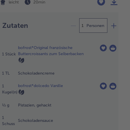
leicht
20 min
Zubereitung
Zutaten
Personen
wünschte
bofrost*Original französische
l an
Buttercroissants zum Selberbacken
1
Stück
issants
tauen.
se
1
TL
Schokoladencreme
sichtig
 einem
bofrost*dolcedo Vanille
1
uberen
Kugel(n)
ieck
rollen.
½
g
Pistazien, gehackt
1
Schokoladensauce
hokoladencreme
Schuss
 den Teig