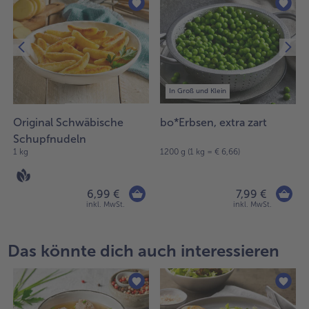
In Groß und Klein
Original Schwäbische
bo*Erbsen, extra zart
Schupfnudeln
1 kg
1200 g (1 kg = € 6,66)
6,99 €
7,99 €
inkl. MwSt.
inkl. MwSt.
Das könnte dich auch interessieren