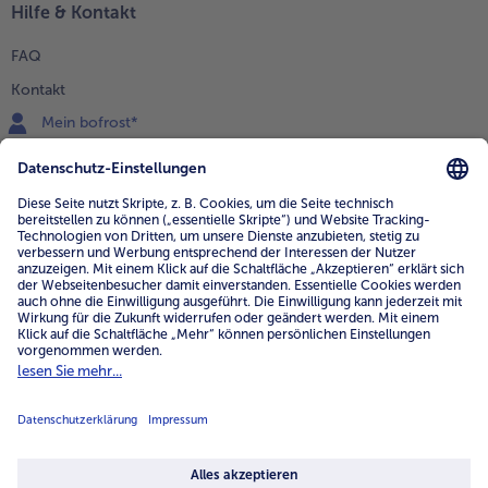
Hilfe & Kontakt
FAQ
Kontakt
Mein bofrost*
www.bofrost.de
service@bofrost.de
0800 - 000 19 18
Mo.-Fr.: 7-21 Uhr Sa: 8-16 Uhr
Service
Unternehmen
Über uns