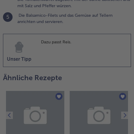
alsamico-
mit Salz und Pfeffer würzen.
ilets und
as
Die Balsamico-Filets und das Gemüse auf Tellern
5
emüse
anrichten und servieren.
uf Tellern
nrichten
nd
Dazu passt Reis.
ervieren.
Unser Tipp
Ähnliche Rezepte