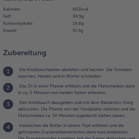
a. 10
Kalorien:
602 kcal
inuten
Weiterempfehlen & profitier
Fett:
34.9 g
ugedeckt
Kohlenhydrate:
19.8 g
iehen
Eiweiß:
51.4 g
assen.
.
nzwischen die Butter
Zubereitung
n einem Topf
rhitzen und die
Die Knoblauchzehen abziehen und hacken. Die Tomaten
efrorenen
1
waschen, häuten und in Würfel schneiden.
uckererbsenschoten
arin kurz andünsten.
Das Öl in einer Pfanne erhitzen und die Filetscheiben darin
2
ie Tomatenwürfel
in ca. 5 Minuten von beiden Seiten anbraten.
ugeben, mit der
ahne ablöschen und
Den Knoblauch dazugeben und mit dem Balsamico-Essig
3
it Salz und Pfeffer
ablöschen. Die Pfanne von der Herdplatte nehmen und die
ürzen.
Filetscheiben ca. 10 Minuten zugedeckt ziehen lassen.
Inzwischen die Butter in einem Topf erhitzen und die
4
.
gefrorenen Zuckererbsenschoten darin kurz andünsten.
ie
Die Tomatenwürfel zugeben, mit der Sahne ablöschen und