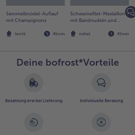
Semmelknödel-Auflauf
Schweinefilet-Medaillons
mit Champignons
mit Bandnudeln und
mediterranem Gemüse
n
leicht
45min
mittel
45min
Deine bofrost*Vorteile
Bezahlung erst bei Lieferung
Individuelle Beratung