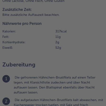
Ohne Lactose,
Ohne Fisch,
Ohne Gluten
risch
emahlenem
Weiterempfehlen & profitier
Zusätzliche Zeit:
feffer kräftig
Bitte zusätzliche Auftauzeit beachten.
ürzen und
wischen
Nährwerte pro Person
larsichtfolie
Kalorien:
317 kcal
lach klopfen.
Fett:
11 g
Kohlenhydrate:
2 g
.
en
Eiweiß:
52 g
ufgetauten
pinat
usdrücken
Zubereitung
nd grob
chneiden.
Die gefrorenen Hähnchen-Brustfilets auf einen Teller
1
.
legen, mit Klarsichtfolie zudecken und über Nacht
uf jedes
auftauen lassen. Den Blattspinat ebenfalls über Nacht
ähnchenbrustfilet ca.
auftauen lassen.
 EL Spinat geben, mit
Die aufgetauten Hähnchen-Brustfilets kalt abwaschen, mit
2
alz und frisch
Küchenpapier trocken tupfen, mit Salz und frisch