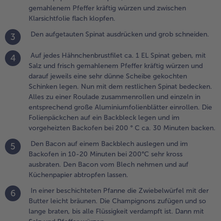
emahlenem Pfeffer
gemahlenem Pfeffer kräftig würzen und zwischen
räftig würzen und
Klarsichtfolie flach klopfen.
arauf jeweils eine
ehr dünne Scheibe
Den aufgetauten Spinat ausdrücken und grob schneiden.
3
ekochten Schinken
egen. Nun mit dem
Auf jedes Hähnchenbrustfilet ca. 1 EL Spinat geben, mit
4
estlichen Spinat
Salz und frisch gemahlenem Pfeffer kräftig würzen und
edecken. Alles zu
darauf jeweils eine sehr dünne Scheibe gekochten
iner Roulade
Schinken legen. Nun mit dem restlichen Spinat bedecken.
usammenrollen und
Alles zu einer Roulade zusammenrollen und einzeln in
inzeln in
entsprechend große Aluminiumfolienblätter einrollen. Die
ntsprechend große
Folienpäckchen auf ein Backbleck legen und im
luminiumfolienblätter
vorgeheizten Backofen bei 200 ° C ca. 30 Minuten backen.
inrollen. Die
Den Bacon auf einem Backblech auslegen und im
5
olienpäckchen auf ein
Backofen in 10-20 Minuten bei 200°C sehr kross
ackbleck legen und
ausbraten. Den Bacon vom Blech nehmen und auf
m vorgeheizten
Küchenpapier abtropfen lassen.
ackofen bei 200 ° C
a. 30 Minuten
In einer beschichteten Pfanne die Zwiebelwürfel mit der
6
acken.
Butter leicht bräunen. Die Champignons zufügen und so
lange braten, bis alle Flüssigkeit verdampft ist. Dann mit
.