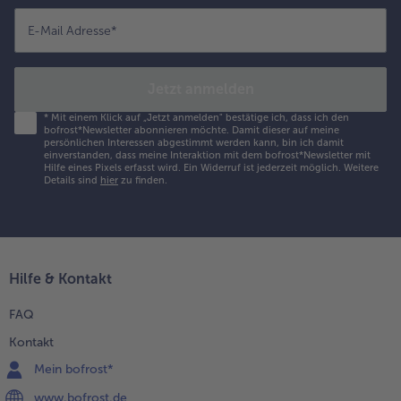
nlegen. Vor dem
ervieren die
E-Mail Adresse
*
nusprigen
aconstücke
azulegen.
Jetzt anmelden
*
Mit einem Klick auf „Jetzt anmelden" bestätige ich, dass ich den
bofrost*Newsletter abonnieren möchte. Damit dieser auf meine
persönlichen Interessen abgestimmt werden kann, bin ich damit
einverstanden, dass meine Interaktion mit dem bofrost*Newsletter mit
Hilfe eines Pixels erfasst wird. Ein Widerruf ist jederzeit möglich.
Weitere
Details sind
hier
zu finden.
Hilfe & Kontakt
FAQ
Kontakt
Mein bofrost*
www.bofrost.de