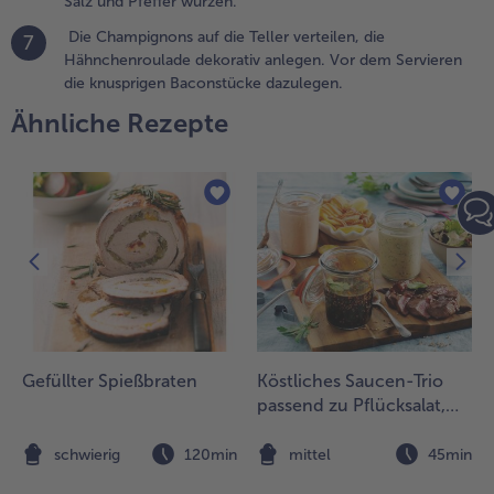
Salz und Pfeffer würzen.
en Bacon
Die Champignons auf die Teller verteilen, die
7
uf einem
Hähnchenroulade dekorativ anlegen. Vor dem Servieren
ackblech
die knusprigen Baconstücke dazulegen.
uslegen und
m Backofen
Ähnliche Rezepte
n 10-20
inuten bei
00°C sehr
ross
usbraten.
en Bacon
om Blech
ehmen und
uf
üchenpapier
btropfen
Gefüllter Spießbraten
Köstliches Saucen-Trio
assen.
passend zu Pflücksalat,
Mini-Rumpsteaks und
.
Knusperkartoffeln
n
schwierig
120min
mittel
45min
n einer
eschichteten