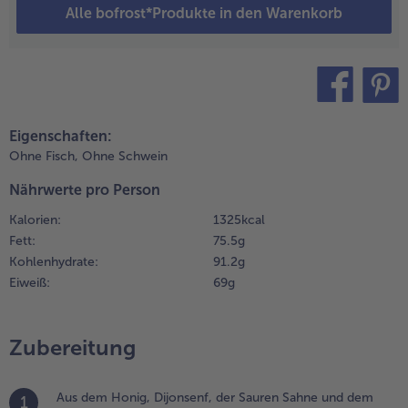
iner Pfanne
Alle bofrost*Produkte in den Warenkorb
rhitzen und
Weiterempfehlen & profitier
ie
aprikaringe
arin anbraten.
erausnehmen
teilen
pin it
nd beiseite
Eigenschaften:
egen. In
Ohne Fisch,
Ohne Schwein
erselben
fanne die
Nährwerte pro Person
auchzwiebeln
Kalorien:
1325 kcal
nbraten.
Fett:
75.5 g
.
Kohlenhydrate:
91.2 g
ie Burger
Eiweiß:
69 g
rötchen
ufbacken
nd die
Zubereitung
omestyle
urger in
er Pfanne
Aus dem Honig, Dijonsenf, der Sauren Sahne und dem
1