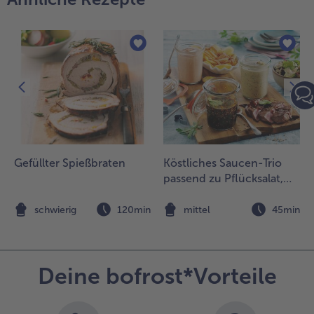
rötchen
egen und
anach die
aprikaringe
nd
auchzwiebeln.
um Schluss
it dem Feta
estreuen und
ie zweite
rötchenhälfte
Gefüllter Spießbraten
Köstliches Saucen-Trio
uflegen.
passend zu Pflücksalat,
Mini-Rumpsteaks und
Knusperkartoffeln
n
schwierig
120min
mittel
45min
Deine bofrost*Vorteile