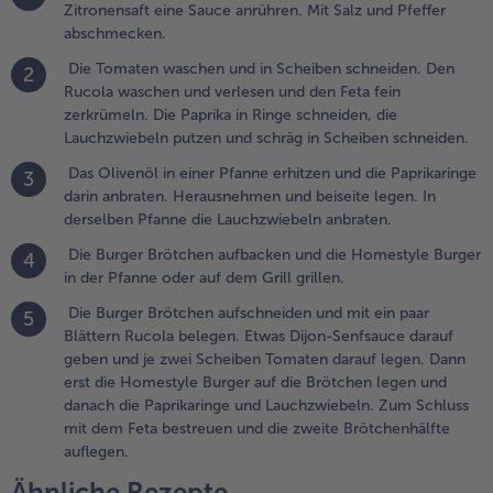
der auf
Zitronensaft eine Sauce anrühren. Mit Salz und Pfeffer
em Grill
abschmecken.
illen.
Die Tomaten waschen und in Scheiben schneiden. Den
2
Rucola waschen und verlesen und den Feta fein
.
zerkrümeln. Die Paprika in Ringe schneiden, die
ie Burger
Lauchzwiebeln putzen und schräg in Scheiben schneiden.
rötchen
ufschneiden
Das Olivenöl in einer Pfanne erhitzen und die Paprikaringe
3
nd mit ein
darin anbraten. Herausnehmen und beiseite legen. In
aar Blättern
derselben Pfanne die Lauchzwiebeln anbraten.
ucola
Die Burger Brötchen aufbacken und die Homestyle Burger
4
elegen. Etwas
in der Pfanne oder auf dem Grill grillen.
ijon-
enfsauce
Die Burger Brötchen aufschneiden und mit ein paar
5
arauf geben
Blättern Rucola belegen. Etwas Dijon-Senfsauce darauf
nd je zwei
geben und je zwei Scheiben Tomaten darauf legen. Dann
cheiben
erst die Homestyle Burger auf die Brötchen legen und
omaten
danach die Paprikaringe und Lauchzwiebeln. Zum Schluss
arauf legen.
mit dem Feta bestreuen und die zweite Brötchenhälfte
ann erst die
auflegen.
omestyle
Ähnliche Rezepte
urger auf die