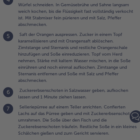
4
Würfel schneiden. In Gemüsebrühe und Sahne langsam
.
weich kochen, bis die Flüssigkeit fast vollständig verkocht
aft der
ist. Mit Stabmixer fein pürieren und mit Salz, Pfeffer
rangen
abschmecken.
uspressen.
ucker in
Saft der Orangen auspressen. Zucker in einem Topf
5
inem Topf
karamellisieren und mit Orangensaft ablöschen.
aramellisieren
Zimtstange und Sternanis und restliche Orangenschale
nd mit
hinzufügen und Soße einreduzieren. Topf vom Herd
rangensaft
nehmen, Stärke mit kaltem Wasser mischen, in die Soße
blöschen.
einrühren und noch einmal aufkochen. Zimtsange und
imtstange
Sternanis entfernen und Soße mit Salz und Pfeffer
nd Sternanis
abschmecken.
nd restliche
Zuckererbsenschoten in Salzwasser geben, aufkochen
rangenschale
6
lassen und 1 Minute ziehen lassen.
inzufügen
nd Soße
Selleriepürree auf einem Teller anrichten. Confierten
7
inreduzieren.
Lachs auf das Pürree geben und mit Zuckererbsenschoten
opf vom
umrahmen. Die Soße über den Fisch und die
erd nehmen,
Zuckerebsenschoten träufeln. Restliche Soße in ein kleines
tärke mit
Schälchen gießen und zum Gericht servieren.
altem Wasser