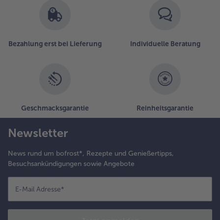
inem Teller
nrichten. Confierten
achs auf das Pürree
eben und mit
uckererbsenschoten
Bezahlung erst bei Lieferung
Individuelle Beratung
mrahmen. Die Soße
ber den Fisch und
ie
uckerebsenschoten
räufeln. Restliche
oße in ein kleines
Geschmacksgarantie
Reinheitsgarantie
chälchen gießen
nd zum Gericht
Newsletter
ervieren.
News rund um bofrost*, Rezepte und Genießertipps,
Besuchsankündigungen sowie Angebote
E-Mail Adresse
*