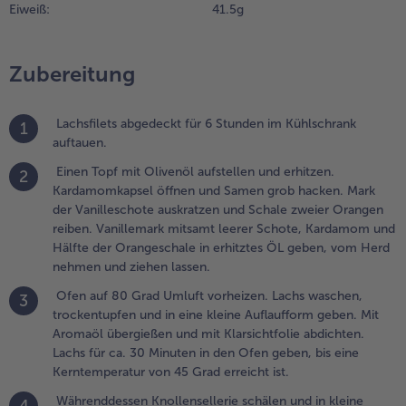
on 45 Grad
Eiweiß:
41.5 g
rreicht ist.
.
Zubereitung
ährenddessen
nollensellerie
chälen und in
Lachsfilets abgedeckt für 6 Stunden im Kühlschrank
1
leine Würfel
auftauen.
chneiden. In
Einen Topf mit Olivenöl aufstellen und erhitzen.
2
emüsebrühe
Kardamomkapsel öffnen und Samen grob hacken. Mark
nd Sahne
der Vanilleschote auskratzen und Schale zweier Orangen
angsam weich
reiben. Vanillemark mitsamt leerer Schote, Kardamom und
ochen, bis die
Hälfte der Orangeschale in erhitztes ÖL geben, vom Herd
lüssigkeit fast
nehmen und ziehen lassen.
ollständig
erkocht ist.
Ofen auf 80 Grad Umluft vorheizen. Lachs waschen,
3
it Stabmixer
trockentupfen und in eine kleine Auflaufform geben. Mit
ein pürieren
Aromaöl übergießen und mit Klarsichtfolie abdichten.
nd mit Salz,
Lachs für ca. 30 Minuten in den Ofen geben, bis eine
feffer
Kerntemperatur von 45 Grad erreicht ist.
bschmecken.
Währenddessen Knollensellerie schälen und in kleine