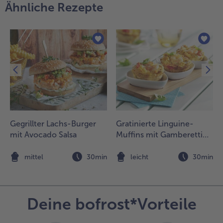
Ähnliche Rezepte
ischen, in die
oße
inrühren und
och einmal
ufkochen.
imtsange und
ternanis
ntfernen und
oße mit Salz
nd Pfeffer
bschmecken.
Gegrillter Lachs-Burger
Gratinierte Linguine-
.
mit Avocado Salsa
Muffins mit Gamberetti
uckererbsenschoten
und Cherrytomaten
n Salzwasser geben,
n
mittel
30min
leicht
30min
ufkochen lassen und
 Minute ziehen
assen.
Deine bofrost*Vorteile
elleriepürree auf