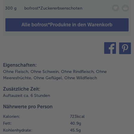
300
g
bofrost*Zuckererbsenschoten
.
Weiterempfehlen & profitier
fen auf 80
rad Umluft
Alle bofrost*Produkte in den Warenkorb
orheizen.
achs waschen,
rockentupfen
nd in eine
leine
teilen
pin it
uflaufform
Eigenschaften:
eben. Mit
Ohne Fleisch,
Ohne Schwein,
Ohne Rindfleisch,
Ohne
romaöl
Meeresfrüchte,
Ohne Geflügel,
Ohne Wildfleisch
bergießen und
it
Zusätzliche Zeit:
larsichtfolie
Auftauzeit ca. 6 Stunden
bdichten.
achs für ca. 30
Nährwerte pro Person
inuten in den
Kalorien:
723 kcal
fen geben, bis
ine
Fett:
40.9 g
erntemperatur
Kohlenhydrate:
45.5 g