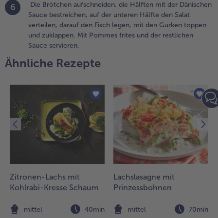
Die Brötchen aufschneiden, die Hälften mit der Dänischen
6
it der
Sauce bestreichen, auf der unteren Hälfte den Salat
änischen
verteilen, darauf den Fisch legen, mit den Gurken toppen
auce
und zuklappen. Mit Pommes frites und der restlichen
estreichen,
Sauce servieren.
uf der
nteren
Ähnliche Rezepte
älfte den
alat
erteilen,
arauf den
isch legen,
it den
urken
oppen und
uklappen.
it Pommes
rites und der
Zitronen-Lachs mit
Lachslasagne mit
estlichen
Kohlrabi-Kresse Schaum
Prinzessbohnen
auce
ervieren.
n
mittel
40min
mittel
70min