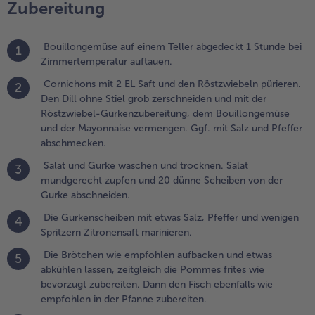
nd etwas
Zubereitung
bkühlen
assen,
Bouillongemüse auf einem Teller abgedeckt 1 Stunde bei
eitgleich
1
Zimmertemperatur auftauen.
ie
ommes
Cornichons mit 2 EL Saft und den Röstzwiebeln pürieren.
2
rites wie
Den Dill ohne Stiel grob zerschneiden und mit der
evorzugt
Röstzwiebel-Gurkenzubereitung, dem Bouillongemüse
ubereiten.
und der Mayonnaise vermengen. Ggf. mit Salz und Pfeffer
ann den
abschmecken.
isch
Salat und Gurke waschen und trocknen. Salat
benfalls
3
mundgerecht zupfen und 20 dünne Scheiben von der
ie
Gurke abschneiden.
mpfohlen
n der
Die Gurkenscheiben mit etwas Salz, Pfeffer und wenigen
4
fanne
Spritzern Zitronensaft marinieren.
ubereiten.
Die Brötchen wie empfohlen aufbacken und etwas
5
.
abkühlen lassen, zeitgleich die Pommes frites wie
ie Brötchen
bevorzugt zubereiten. Dann den Fisch ebenfalls wie
ufschneiden,
empfohlen in der Pfanne zubereiten.
ie Hälften