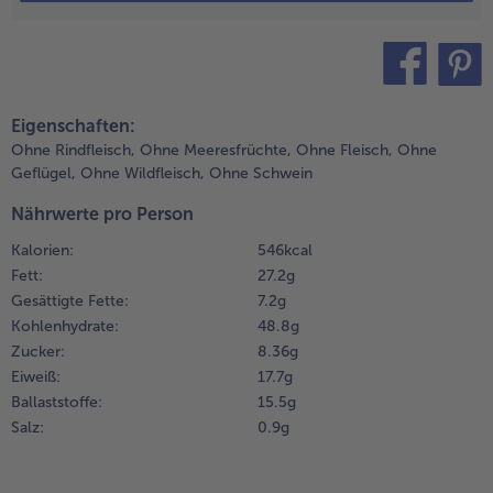
0 dünne
cheiben von
Weiterempfehlen & profitier
er Gurke
bschneiden.
teilen
pin it
Eigenschaften:
.
Ohne Rindfleisch,
Ohne Meeresfrüchte,
Ohne Fleisch,
Ohne
ie
Geflügel,
Ohne Wildfleisch,
Ohne Schwein
urkenscheiben
it etwas Salz,
Nährwerte pro Person
feffer und
enigen
Kalorien:
546 kcal
pritzern
Fett:
27.2 g
itronensaft
Gesättigte Fette:
7.2 g
arinieren.
Kohlenhydrate:
48.8 g
Zucker:
8.36 g
.
Eiweiß:
17.7 g
ie
Ballaststoffe:
15.5 g
rötchen
Salz:
0.9 g
ie
mpfohlen
ufbacken