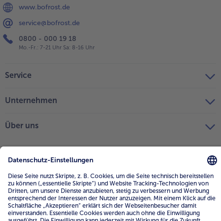
www.bofrost.de
service@bofrost.de
0800 - 000 19 18
Mo.-Fr.: 7-21 Uhr Sa: 8-16 Uhr
Service
Unternehmen
Über uns