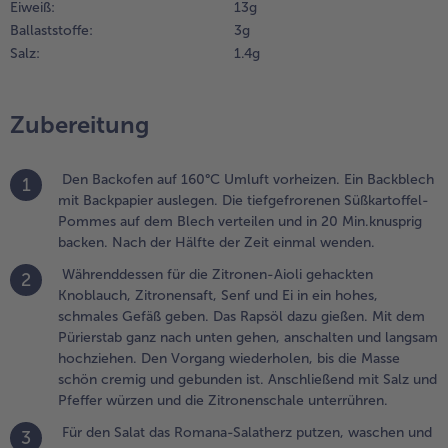
Eiweiß:
13 g
nd
rockenschleudern.
Ballaststoffe:
3 g
nschließend in
Salz:
1.4 g
undgerechte
tücke zupfen. Die
iefgekühlten
Zubereitung
wiebelwürfel mit
enf und Essig in
iner Schale
Den Backofen auf 160°C Umluft vorheizen. Ein Backblech
1
errühren. Das
mit Backpapier auslegen. Die tiefgefrorenen Süßkartoffel-
livenöl darunter
Pommes auf dem Blech verteilen und in 20 Min.knusprig
chlagen. Mit Salz
backen. Nach der Hälfte der Zeit einmal wenden.
nd Pfeffer
Währenddessen für die Zitronen-Aioli gehackten
2
ürzen.
Knoblauch, Zitronensaft, Senf und Ei in ein hohes,
schmales Gefäß geben. Das Rapsöl dazu gießen. Mit dem
.
Pürierstab ganz nach unten gehen, anschalten und langsam
ür die
hochziehen. Den Vorgang wiederholen, bis die Masse
eeresfrüchte
schön cremig und gebunden ist. Anschließend mit Salz und
as Olivenöl
Pfeffer würzen und die Zitronenschale unterrühren.
n einer
fanne
Für den Salat das Romana-Salatherz putzen, waschen und
3