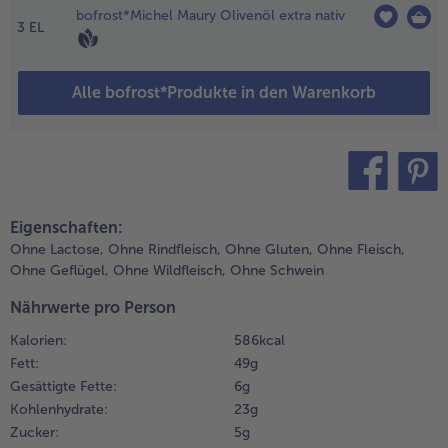
bofrost*Michel Maury Olivenöl extra nativ
ehen,
3
EL
nschalten und
Weiterempfehlen & profitier
angsam
ochziehen.
Alle bofrost*Produkte in den Warenkorb
en Vorgang
iederholen,
is die Masse
chön cremig
nd gebunden
t.
teilen
pin it
nschließend
Eigenschaften:
it Salz und
Ohne Lactose,
Ohne Rindfleisch,
Ohne Gluten,
Ohne Fleisch,
feffer würzen
Ohne Geflügel,
Ohne Wildfleisch,
Ohne Schwein
nd die
Nährwerte pro Person
itronenschale
nterrühren.
Kalorien:
586 kcal
Fett:
49 g
.
Gesättigte Fette:
6 g
ür den Salat das
Kohlenhydrate:
23 g
omana-Salatherz
Zucker:
5 g
utzen, waschen