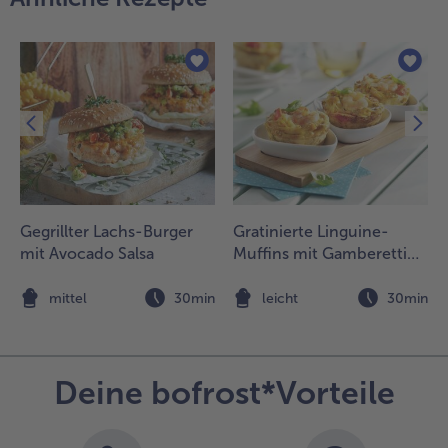
itronen-Aioli
ervieren.
Gegrillter Lachs-Burger
Gratinierte Linguine-
mit Avocado Salsa
Muffins mit Gamberetti
und Cherrytomaten
n
mittel
30min
leicht
30min
Deine bofrost*Vorteile