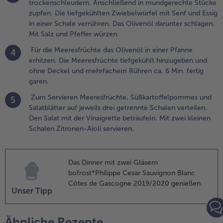
rhitzen. Die
trockenschleudern. Anschließend in mundgerechte Stücke
eeresfrüchte
zupfen. Die tiefgekühlten Zwiebelwürfel mit Senf und Essig
iefgekühlt
in einer Schale verrühren. Das Olivenöl darunter schlagen.
inzugeben
Mit Salz und Pfeffer würzen.
nd ohne
Für die Meeresfrüchte das Olivenöl in einer Pfanne
4
eckel und
erhitzen. Die Meeresfrüchte tiefgekühlt hinzugeben und
ehrfachem
ohne Deckel und mehrfachem Rühren ca. 6 Min. fertig
ühren ca. 6
garen.
in. fertig
aren.
Zum Servieren Meeresfrüchte, Süßkartoffelpommes und
5
Salatblätter auf jeweils drei getrennte Schalen verteilen.
.
Den Salat mit der Vinaigrette beträufeln. Mit zwei kleinen
um Servieren
Schalen Zitronen-Aioli servieren.
eeresfrüchte,
üßkartoffelpommes
nd Salatblätter auf
Das Dinner mit zwei Gläsern
eweils drei
bofrost*Philippe Cesar Sauvignon Blanc
etrennte Schalen
Côtes de Gascogne 2019/2020 genießen.
erteilen. Den Salat
Unser Tipp
it der Vinaigrette
eträufeln. Mit zwei
Ähnliche Rezepte
leinen Schalen