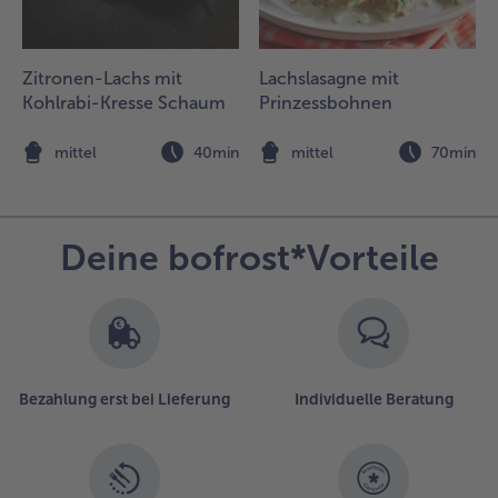
as Risotto
arm halten.
Zitronen-Lachs mit
Lachslasagne mit
Kohlrabi-Kresse Schaum
Prinzessbohnen
en
ufgetauten
n
mittel
40min
mittel
70min
achs kalt
bspülen,
rocken
upfen und
Deine bofrost*Vorteile
it etwas
alz und
feffer
ürzen.
.
as
Bezahlung erst bei Lieferung
Individuelle Beratung
estliche
livenöl
n einer
fanne