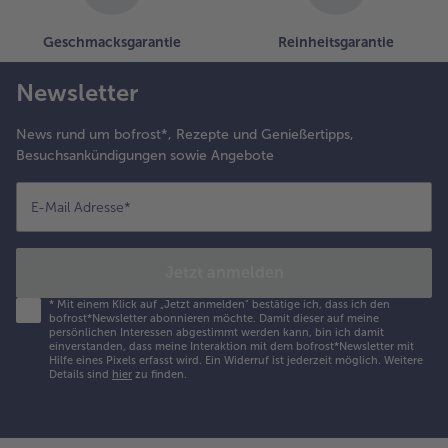
rhitzen
nd die
Geschmacksgarantie
Reinheitsgarantie
achsfilets
nter
Newsletter
enden
a. 12
inuten
News rund um bofrost*, Rezepte und Genießertipps,
ar
Besuchsankündigungen sowie Angebote
raten.
E-Mail Adresse
*
.
as Risotto auf
eller verteilen
Jetzt anmelden
nd den Lachs
arauf anrichten.
*
Mit einem Klick auf „Jetzt anmelden" bestätige ich, dass ich den
it
bofrost*Newsletter abonnieren möchte. Damit dieser auf meine
persönlichen Interessen abgestimmt werden kann, bin ich damit
rapefruitfilets,
einverstanden, dass meine Interaktion mit dem bofrost*Newsletter mit
ehackten
Hilfe eines Pixels erfasst wird. Ein Widerruf ist jederzeit möglich.
Weitere
Details sind
hier
zu finden.
istazien, etwas
ill und einigen
armesanspänen
arniert