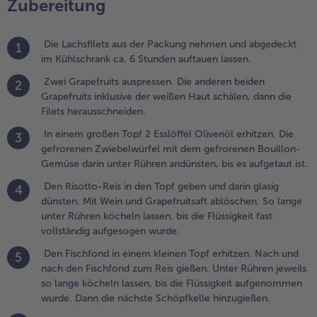
Zubereitung
lüssigkeit
ast
ollständig
Die Lachsfilets aus der Packung nehmen und abgedeckt
1
ufgesogen
im Kühlschrank ca. 6 Stunden auftauen lassen.
urde.
Zwei Grapefruits auspressen. Die anderen beiden
2
.
Grapefruits inklusive der weißen Haut schälen, dann die
en Fischfond
Filets herausschneiden.
n einem
In einem großen Topf 2 Esslöffel Olivenöl erhitzen. Die
3
leinen Topf
gefrorenen Zwiebelwürfel mit dem gefrorenen Bouillon-
rhitzen. Nach
Gemüse darin unter Rühren andünsten, bis es aufgetaut ist.
nd nach den
ischfond zum
Den Risotto-Reis in den Topf geben und darin glasig
4
eis gießen.
dünsten. Mit Wein und Grapefruitsaft ablöschen. So lange
nter Rühren
unter Rühren köcheln lassen, bis die Flüssigkeit fast
eweils so
vollständig aufgesogen wurde.
ange köcheln
Den Fischfond in einem kleinen Topf erhitzen. Nach und
5
assen, bis die
nach den Fischfond zum Reis gießen. Unter Rühren jeweils
lüssigkeit
so lange köcheln lassen, bis die Flüssigkeit aufgenommen
ufgenommen
wurde. Dann die nächste Schöpfkelle hinzugießen.
urde. Dann
ie nächste