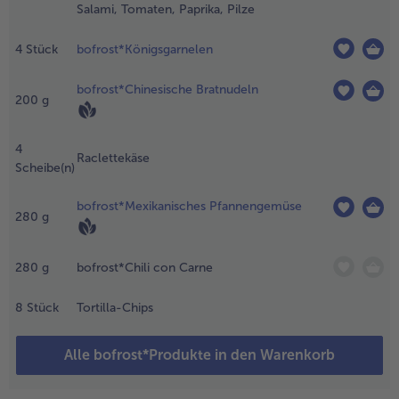
Salami, Tomaten, Paprika, Pilze
n Scheiben
chneiden.
Weiterempfehlen & profitier
4
Stück
bofrost*Königsgarnelen
fännchen:
ratkartoffelscheiben
it der Mayonnaise
bofrost*Chinesische Bratnudeln
200
g
ischen und
usammen mit den
ürstchenscheiben +
4
Raclettekäse
äse in ein Raclette-
Scheibe(n)
fännchen füllen
bofrost*Mexikanisches Pfannengemüse
280
g
.
riechenland: Das
ähnchenpfannenkebab
280
g
bofrost*Chili con Carne
ei mittlerer Hitze in
iner beschichteten
8
Stück
Tortilla-Chips
fanne unter
ehrfachem Wenden 5
inuten fertig garen.
Alle bofrost*Produkte in den Warenkorb
liven entsteinen und in
inge schneiden. Feta in