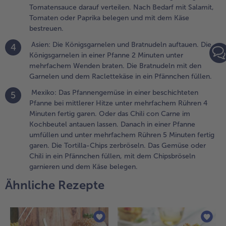
in Pfännchen
Tomatensauce darauf verteilen. Nach Bedarf mit Salamit,
üllen.
Tomaten oder Paprika belegen und mit dem Käse
bestreuen.
.
Asien: Die Königsgarnelen und Bratnudeln auftauen. Die
4
exiko: Das
Königsgarnelen in einer Pfanne 2 Minuten unter
fannengemüse
mehrfachem Wenden braten. Die Bratnudeln mit den
n einer
Garnelen und dem Raclettekäse in ein Pfännchen füllen.
eschichteten
fanne bei
Mexiko: Das Pfannengemüse in einer beschichteten
5
ittlerer Hitze
Pfanne bei mittlerer Hitze unter mehrfachem Rühren 4
nter
Minuten fertig garen. Oder das Chili con Carne im
ehrfachem
Kochbeutel antauen lassen. Danach in einer Pfanne
ühren 4
umfüllen und unter mehrfachem Rühren 5 Minuten fertig
inuten fertig
garen. Die Tortilla-Chips zerbröseln. Das Gemüse oder
aren. Oder das
Chili in ein Pfännchen füllen, mit dem Chipsbröseln
hili con Carne
garnieren und dem Käse belegen.
m Kochbeutel
Ähnliche Rezepte
ntauen lassen.
anach in einer
fanne
mfüllen und