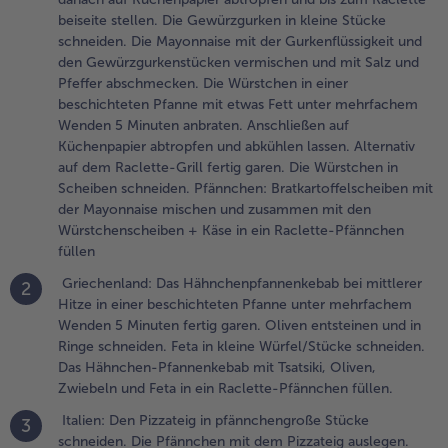
beiseite stellen. Die Gewürzgurken in kleine Stücke
omaten oder
schneiden. Die Mayonnaise mit der Gurkenflüssigkeit und
aprika belegen
den Gewürzgurkenstücken vermischen und mit Salz und
nd mit dem
Pfeffer abschmecken. Die Würstchen in einer
äse bestreuen.
beschichteten Pfanne mit etwas Fett unter mehrfachem
.
Wenden 5 Minuten anbraten. Anschließen auf
sien: Die
Küchenpapier abtropfen und abkühlen lassen. Alternativ
önigsgarnelen
auf dem Raclette-Grill fertig garen. Die Würstchen in
nd Bratnudeln
Scheiben schneiden. Pfännchen: Bratkartoffelscheiben mit
uftauen. Die
der Mayonnaise mischen und zusammen mit den
önigsgarnelen
Würstchenscheiben + Käse in ein Raclette-Pfännchen
n einer Pfanne
füllen
 Minuten
Griechenland: Das Hähnchenpfannenkebab bei mittlerer
2
nter
Hitze in einer beschichteten Pfanne unter mehrfachem
ehrfachem
Wenden 5 Minuten fertig garen. Oliven entsteinen und in
enden
Ringe schneiden. Feta in kleine Würfel/Stücke schneiden.
raten. Die
Das Hähnchen-Pfannenkebab mit Tsatsiki, Oliven,
ratnudeln mit
Zwiebeln und Feta in ein Raclette-Pfännchen füllen.
en Garnelen
nd dem
Italien: Den Pizzateig in pfännchengroße Stücke
3
aclettekäse in
schneiden. Die Pfännchen mit dem Pizzateig auslegen.