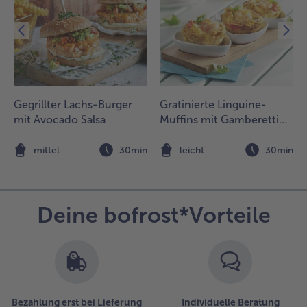
nter
ehrfachem
ühren 5
inuten fertig
aren. Die
ortilla-Chips
erbröseln. Das
Gegrillter Lachs-Burger
Gratinierte Linguine-
emüse oder
ili in ein
mit Avocado Salsa
Muffins mit Gamberetti
fännchen
und Cherrytomaten
üllen, mit dem
n
mittel
30min
leicht
30min
hipsbröseln
arnieren und
em Käse
elegen.
Deine bofrost*Vorteile
Bezahlung erst bei Lieferung
Individuelle Beratung