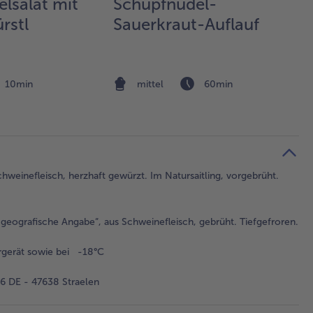
elsalat mit
Schupfnudel-
rstl
Sauerkraut-Auflauf
10min
mittel
60min
chweinefleisch, herzhaft gewürzt. Im Natursaitling, vorgebrüht.
geografische Angabe“, aus Schweinefleisch, gebrüht. Tiefgefroren.
rgerät sowie bei -18°C
 DE - 47638 Straelen