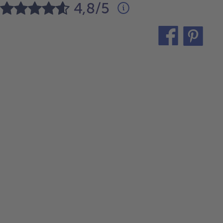
4,8/5
teilen
pin
it