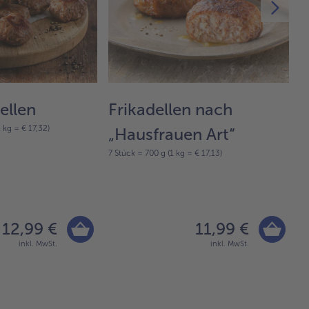
ellen
Frikadellen nach
W
 kg = € 17,32)
„Hausfrauen Art“
S
7 Stück = 700 g (1 kg = € 17,13)
F
7-
12,99 €
11,99 €
inkl. MwSt.
inkl. MwSt.