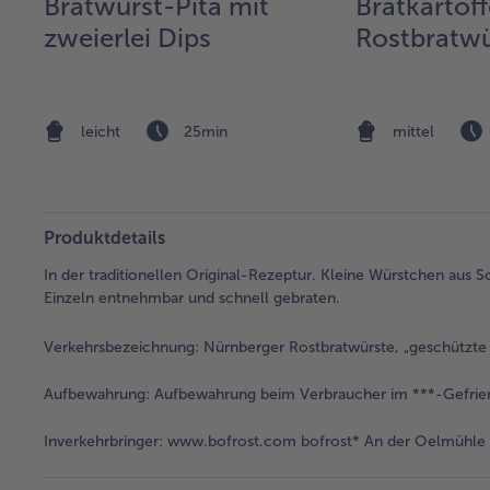
Bratwurst-Pita mit
Bratkartoff
zweierlei Dips
Rostbratwü
leicht
25min
mittel
Produktdetails
In der traditionellen Original-Rezeptur. Kleine Würstchen aus S
Einzeln entnehmbar und schnell gebraten.
Verkehrsbezeichnung:
Nürnberger Rostbratwürste, „geschützte 
Aufbewahrung:
Aufbewahrung beim Verbraucher im ***-Gefrie
Inverkehrbringer:
www.bofrost.com bofrost* An der Oelmühle 6