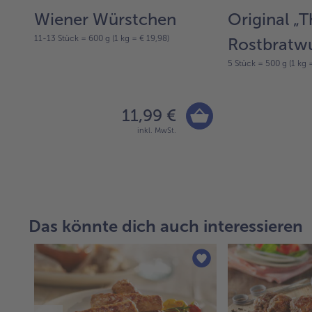
zel
Wiener Würstchen
Original „T
11-13 Stück = 600 g (1 kg = € 19,98)
ung
Rostbratwu
5 Stück = 500 g (1 kg 
11,99 €
inkl. MwSt.
Das könnte dich auch interessieren