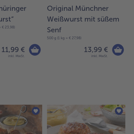
hüringer
Original Münchner
C
80
rst“
Weißwurst mit süßem
= € 23,98)
Senf
500 g (1 kg = € 27,98)
11,99 €
13,99 €
inkl. MwSt.
inkl. MwSt.