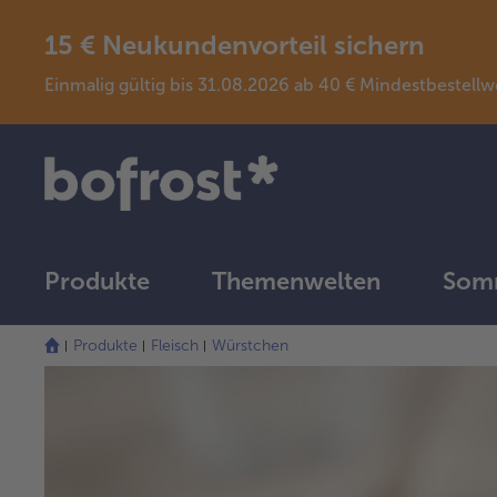
15 € Neukundenvorteil sichern
Einmalig gültig bis 31.08.2026 ab 40 € Mindestbeste
Produkte
Themenwelten
Somm
Produkte
Fleisch
Würstchen