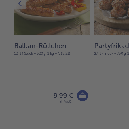
Balkan-Röllchen
Partyfrikad
€ 7,98)
12-14 Stück = 520 g (1 kg = € 19,21)
27-34 Stück = 750 g (1
9,99 €
inkl. MwSt.