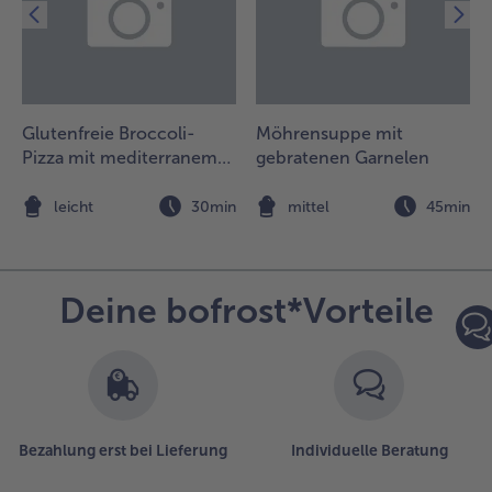
nd auf das
atatouillegemüse
it den veggie
ilet-Bites setzen.
Glutenfreie Broccoli-
Möhrensuppe mit
Pizza mit mediterranem
gebratenen Garnelen
Gemüse und Sauerrahm-
Dip
n
leicht
30min
mittel
45min
Deine bofrost*Vorteile
Bezahlung erst bei Lieferung
Individuelle Beratung