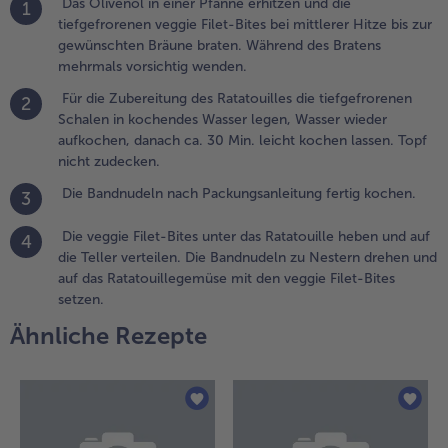
Das Olivenöl in einer Pfanne erhitzen und die
1
anach ca. 30
tiefgefrorenen veggie Filet-Bites bei mittlerer Hitze bis zur
in. leicht
Weiterempfehlen & profitier
gewünschten Bräune braten. Während des Bratens
ochen
mehrmals vorsichtig wenden.
assen. Topf
icht
Für die Zubereitung des Ratatouilles die tiefgefrorenen
2
udecken.
Schalen in kochendes Wasser legen, Wasser wieder
aufkochen, danach ca. 30 Min. leicht kochen lassen. Topf
.
nicht zudecken.
ie Bandnudeln
Die Bandnudeln nach Packungsanleitung fertig kochen.
3
ach
ackungsanleitung
Die veggie Filet-Bites unter das Ratatouille heben und auf
4
ertig kochen.
die Teller verteilen. Die Bandnudeln zu Nestern drehen und
auf das Ratatouillegemüse mit den veggie Filet-Bites
.
setzen.
ie veggie Filet-
ites unter das
Ähnliche Rezepte
atatouille heben
nd auf die Teller
erteilen. Die
andnudeln zu
estern drehen