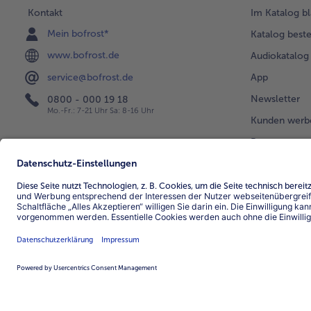
Kontakt
Im Katalog bl
Mein bofrost*
Katalog beste
www.bofrost.de
Audiokatalog
App
service@bofrost.de
Newsletter
0800 - 000 19 18
Mo.-Fr.: 7-21 Uhr Sa: 8-16 Uhr
Kunden werb
Bonusprogra