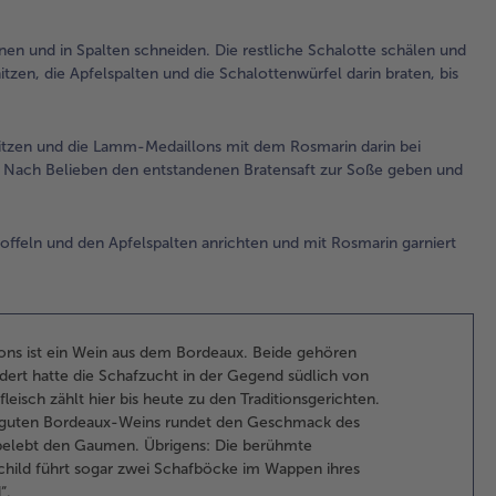
mit
sä
nen und in Spalten schneiden. Die restliche Schalotte schälen und
ei
itzen, die Apfelspalten und die Schalottenwürfel darin braten, bis
las
3.
hitzen und die Lamm-Medaillons mit dem Rosmarin darin bei
Di
en. Nach Belieben den entstandenen Bratensaft zur Soße geben und
dur
fei
gi
feln und den Apfelspalten anrichten und mit Rosmarin garniert
erh
vie
geg
et
hin
ons ist ein Wein aus dem Bordeaux. Beide gehören
die
dert hatte die Schafzucht in der Gegend südlich von
ge
isch zählt hier bis heute zu den Traditionsgerichten.
Kon
es guten Bordeaux-Weins rundet den Geschmack des
Mit
belebt den Gaumen. Übrigens: Die berühmte
Pfe
child führt sogar zwei Schafböcke im Wappen ihres
nac
“.