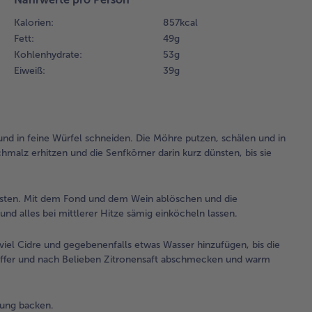
die
Kalorien:
857 kcal
Se
Fett:
49 g
dar
Kohlenhydrate:
53 g
dün
Eiweiß:
39 g
sie
2.
Di
un
nd in feine Würfel schneiden. Die Möhre putzen, schälen und in
Sel
hmalz erhitzen und die Senfkörner darin kurz dünsten, bis sie
hi
mit
de
nsten. Mit dem Fond und dem Wein ablöschen und die
de
d alles bei mittlerer Hitze sämig einköcheln lassen.
ab
die
viel Cidre und gegebenenfalls etwas Wasser hinzufügen, bis die
Ba
feffer und nach Belieben Zitronensaft abschmecken und warm
unt
Den
un
ung backen.
und