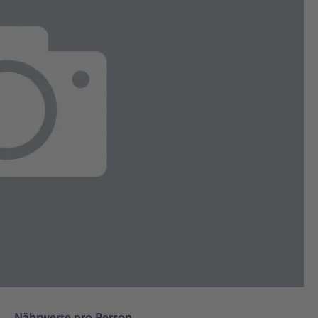
1.
Für
Sch
un
Kn
sch
fei
sch
Di
put
sch
kle
sch
ein
1-2
Bu
Nährwerte pro Person
erh