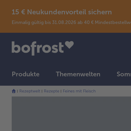
15 € Neukundenvorteil sichern
Einmalig gültig bis 31.08.2026 ab 40 € Mindestbeste
Produkte
Themenwelten
Somm
Rezeptwelt
Rezepte
Feines mit Fleisch