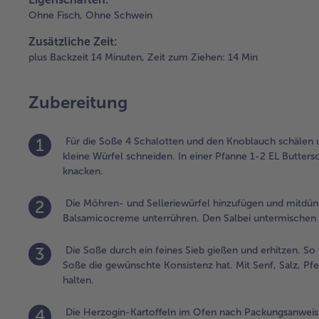
Ohne Fisch,
Ohne Schwein
Zusätzliche Zeit:
plus Backzeit 14 Minuten,
Zeit zum Ziehen: 14 Min
Zubereitung
1
Für die Soße 4 Schalotten und den Knoblauch schälen u
kleine Würfel schneiden. In einer Pfanne 1-2 EL Buttersc
knacken.
2
Die Möhren- und Selleriewürfel hinzufügen und mitdü
Balsamicocreme unterrühren. Den Salbei untermischen un
3
Die Soße durch ein feines Sieb gießen und erhitzen. So 
Soße die gewünschte Konsistenz hat. Mit Senf, Salz, P
halten.
4
Die Herzogin-Kartoffeln im Ofen nach Packungsanweis