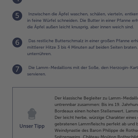
5
Inzwischen die Äpfel waschen, schälen, vierteln, entker
in feine Würfel schneiden. Die Butter in einer Pfanne erh
die Äpfel außen leicht knusprig, aber innen weich sind.
6
Das restliche Butterschmalz in einer großen Pfanne er
mittlerer Hitze 3 bis 4 Minuten auf beiden Seiten brat
unterrühren.
7
Die Lamm-Medaillons mit der Soße, den Herzogin-Kartof
servieren.
Der klassische Begleiter zu Lamm-Medaill
untrennbar zusammen: Bis ins 19. Jahrhun
Bordeaux einen hohen Stellenwert. Lammfle
Der leicht herbe, würzige Charakter ein
gebratenen Lammfleischs perfekt ab und 
Unser Tipp
Weindynastie des Baron Philippe de Roths
Spitzenweins „Château Moûton Rothschild