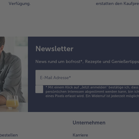
Med
Verfügung.
erstatten den Kaufprei
mi
Ro
dar
mit
Hit
Min
Newsletter
bei
bra
Bel
News rund um bofrost*, Rezepte und Genießertipp
en
Bra
E-Mail Adresse
*
So
un
*
Mit einem Klick auf „Jetzt anmelden" bestätige ich, das
persönlichen Interessen abgestimmt werden kann, bin ich 
unt
eines Pixels erfasst wird. Ein Widerruf ist jederzeit möglic
7.
Di
Med
Unternehmen
mit
So
 bestellen
Karriere
He