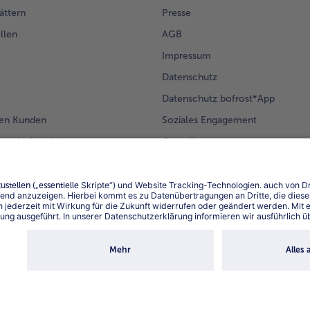
ättern
Presse
Kar
un
llen
AGB
Apf
Impressum
anr
und
Datenschutz
Ro
Datenschutz bofrost*App
gar
ser
en Kunden
Soziales Engagement
mm bofrost*plus.
Compliance
Für Lieferanten
Barrierefreiheit
Land / S