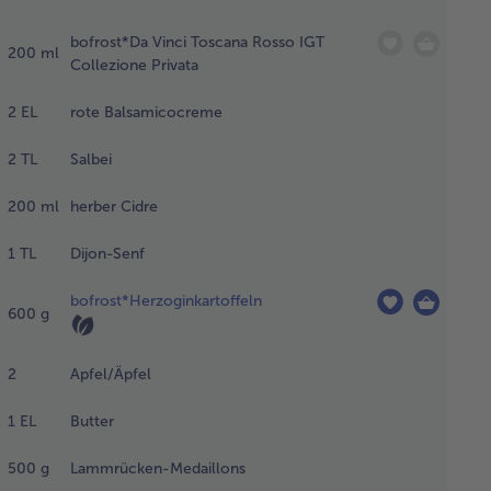
bofrost*Da Vinci Toscana Rosso IGT
nfkörner
200
ml
Collezione Privata
in kurz
sten, bis
2
EL
rote Balsamicocreme
 knacken.
2
TL
Salbei
e Möhren-
d
200
ml
herber Cidre
leriewürfel
nzufügen und
1
TL
Dijon-Senf
dünsten. Mit
m Fond und
bofrost*Herzoginkartoffeln
600
g
m Wein
löschen und
2
Apfel/Äpfel
lsamicocreme
errühren.
1
EL
Butter
 Salbei
termischen
500
g
Lammrücken-Medaillons
 alles bei