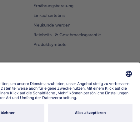
Ernährungsberatung
toffeln
d den
Einkaufserlebnis
elspalten
Neukunde werden
ichten
 mit
Reinheits- & Geschmacksgarantie
smarin
Produktsymbole
niert
vieren.
prache wählen
4.6/5
82442 reviews