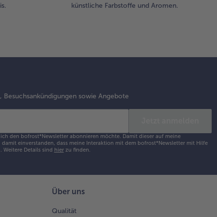
aillons
s.
künstliche Farbstoffe und Aromen.
t dem
smarin
in bei
tlerer
ze 3 bis 4
uten auf
den Seiten
ten. Nach
ieben den
s, Besuchsankündigungen sowie Angebote
tstandenen
tensaft zur
Jetzt anmelden
ße geben
d
s ich den bofrost*Newsletter abonnieren möchte. Damit dieser auf meine
damit einverstanden, dass meine Interaktion mit dem bofrost*Newsletter mit Hilfe
errühren.
h.
Weitere Details sind
hier
zu finden.
e Lamm-
aillons
Über uns
 der
ße, den
Qualität
rzogin-