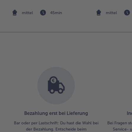
Knusperkartoffeln
Rapunzel 
Preiselbee
mittel
45min
mittel
Bezahlung erst bei Lieferung
In
Bar oder per Lastschrift: Du hast die Wahl bei
Bei Fragen st
der Bezahlung. Entscheide beim
Service- 