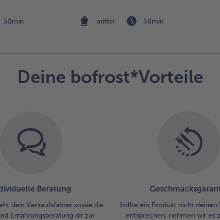
und
feiner Gemüsebeilage
fei
sch
r Dressing
50min
mittel
50min
But
Pfa
die
und
Sch
Deine bofrost*Vorteile
dar
die
lei
abe
sin
6.
Das
Bu
in 
gr
dividuelle Beratung
Geschmacksgarant
Pf
erh
eht dein Verkaufsfahrer sowie die
Sollte ein Produkt nicht deinen
di
und Ernährungsberatung dir zur
entsprechen, nehmen wir es 