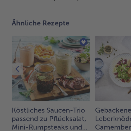
Ähnliche Rezepte
Köstliches Saucen-Trio
Gebacken
passend zu Pflücksalat,
Leberknöde
Mini-Rumpsteaks und
Camembert