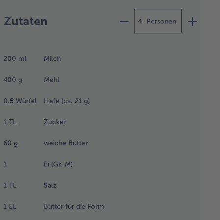
Zubereitung
Zutaten
Personen
 den
eteig die
200
ml
Milch
lch lauwarm
itzen. Das
400
g
Mehl
l in eine
üssel
0.5
Würfel
Hefe (ca. 21 g)
ben und
tig eine
1
TL
Zucker
lde
men. Die
60
g
weiche Butter
fe
einbröckeln
1
Ei (Gr. M)
 mit etwas
uwarmer
1
TL
Salz
lch, dem
cker und
1
EL
Butter für die Form
was Mehl
m Rand