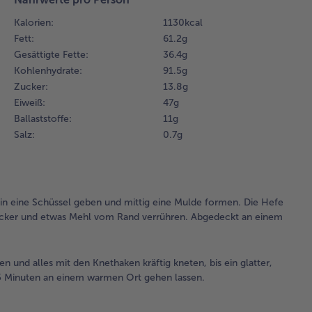
ver
Kalorien:
1130 kcal
Ab
Fett:
61.2 g
ei
Gesättigte Fette:
36.4 g
wa
15
Kohlenhydrate:
91.5 g
geh
Zucker:
13.8 g
Eiweiß:
47 g
2.
Ballaststoffe:
11 g
Die
Salz:
0.7 g
res
Mil
But
und
zu
 in eine Schüssel geben und mittig eine Mulde formen. Die Hefe
Vor
ucker und etwas Mehl vom Rand verrühren. Abgedeckt an einem
ge
all
de
n und alles mit den Knethaken kräftig kneten, bis ein glatter,
Kn
 45 Minuten an einem warmen Ort gehen lassen.
krä
kne