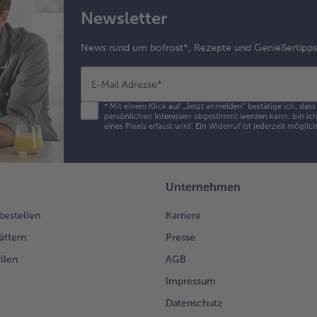
unt
Newsletter
Mit
Pfe
News rund um bofrost*, Rezepte und Genießertipp
Mu
wü
E-Mail Adresse
*
7.
Ein
*
Mit einem Klick auf „Jetzt anmelden" bestätige ich, das
persönlichen Interessen abgestimmt werden kann, bin ich 
Auf
eines Pixels erfasst wird. Ein Widerruf ist jederzeit möglic
ein
den
ein
be
Unternehmen
Arb
mi
 bestellen
Karriere
Nu
ättern
Presse
etw
di
llen
AGB
aus
Impressum
Tei
leg
Datenschutz
Ra