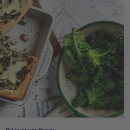
1.
Für
Hef
Mi
erh
Meh
Sch
ge
mit
Mu
for
He
hin
und
la
Mi
Zu
et
vo
Nährwerte pro Person