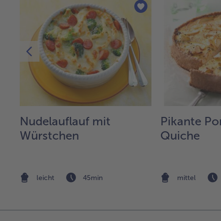
Nudelauflauf mit
Pikante Po
Würstchen
Quiche
nd
leicht
45min
mittel