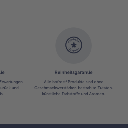
n
mentaler
ben. Die
frorenen
iebelwürfel
einer
oßen Pfanne
Butter glasig
nsten. Den
etropften
ünkohl
termischen.
ie
Reinheitsgarantie
 Erwartungen
Alle bofrost*Produkte sind ohne
 Pfanne
zurück und
Geschmacksverstärker, bestrahlte Zutaten,
m Herd
s.
künstliche Farbstoffe und Aromen.
hen und
r, Crème
îche,
hinkenspeck
d Mehl