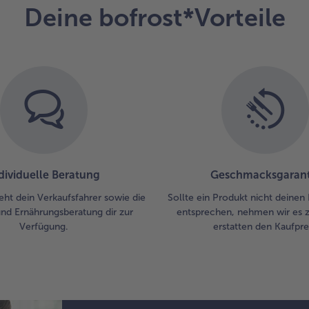
Deine bofrost*Vorteile
De
Em
rei
ge
Zw
in 
gr
in 
dü
abg
Gr
un
dividuelle Beratung
Geschmacksgarant
6.
eht dein Verkaufsfahrer sowie die
Sollte ein Produkt nicht deinen
Die
und Ernährungsberatung dir zur
entsprechen, nehmen wir es 
vo
Verfügung.
erstatten den Kaufprei
zie
Eie
fra
Sc
un