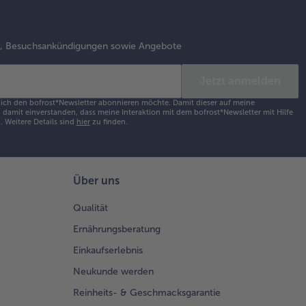
errühren.
 Salz,
ffer und
s, Besuchsankündigungen sowie Angebote
skatnuss
rzen.
Jetzt anmelden
e große
s ich den bofrost*Newsletter abonnieren möchte. Damit dieser auf meine
damit einverstanden, dass meine Interaktion mit dem bofrost*Newsletter mit Hilfe
laufform
h.
Weitere Details sind
hier
zu finden.
fetten und
 Teig auf
er
mehlten
Über uns
eitsfläche
t einem
Qualität
delholz
Ernährungsberatung
as größer als
e Form
Einkaufserlebnis
rollen. Den
Neukunde werden
g in die Form
en und einen
Reinheits- & Geschmacksgarantie
nd formen.