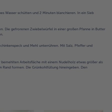
bis
gla
ela
es Wasser schütten und 2 Minuten blanchieren. In ein Sieb
Tei
ent
Den
. Die gefrorenen Zwiebelwürfel in einer großen Pfanne in Butter
ab
n.
wei
Mi
chinkenspeck und Mehl unterrühren. Mit Salz, Pfeffer und
an
wa
Or
r bemehlten Arbeitsfläche mit einem Nudelholz etwas größer als
las
nen Rand formen. Die Grünkohlfüllung hineingeben. Den
3.
De
Ba
au
°C
vor
4.