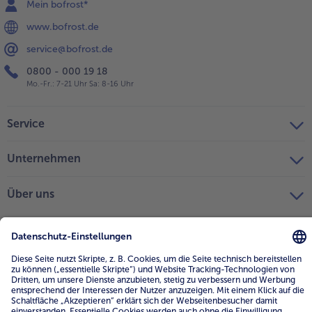
Mein bofrost*
www.bofrost.de
service@bofrost.de
0800 - 000 19 18
Mo.-Fr.: 7-21 Uhr Sa: 8-16 Uhr
Service
Unternehmen
Über uns