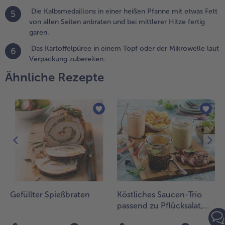
nbraten.
Die Kalbsmedaillons in einer heißen Pfanne mit etwas Fett
5
von allen Seiten anbraten und bei mittlerer Hitze fertig
.
garen.
ie
ollandaise
Das Kartoffelpüree in einem Topf oder der Mikrowelle laut
6
it der
Verpackung zubereiten.
omatensuppe
Ähnliche Rezepte
usammen in
inem
assenden
opf erhitzen.
.
ie
albsmedaillons
n einer heißen
fanne mit
twas Fett von
llen Seiten
Gefüllter Spießbraten
Köstliches Saucen-Trio
nbraten und
passend zu Pflücksalat,
ei mittlerer
Mini-Rumpsteaks und
itze fertig