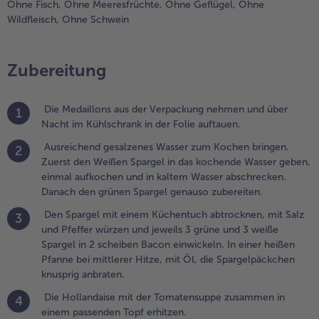
Ohne Fisch,
Ohne Meeresfrüchte,
Ohne Geflügel,
Ohne
enauso
Wildfleisch,
Ohne Schwein
ubereiten.
Weiterempfehlen & profitier
.
Zubereitung
en Spargel mit
inem
üchentuch
Die Medaillons aus der Verpackung nehmen und über
1
btrocknen, mit
Nacht im Kühlschrank in der Folie auftauen.
alz und Pfeffer
ürzen und
Ausreichend gesalzenes Wasser zum Kochen bringen.
2
eweils 3 grüne
Zuerst den Weißen Spargel in das kochende Wasser geben,
nd 3 weiße
einmal aufkochen und in kaltem Wasser abschrecken.
pargel in 2
Danach den grünen Spargel genauso zubereiten.
cheiben Bacon
Den Spargel mit einem Küchentuch abtrocknen, mit Salz
3
inwickeln. In
und Pfeffer würzen und jeweils 3 grüne und 3 weiße
iner heißen
Spargel in 2 scheiben Bacon einwickeln. In einer heißen
fanne bei
Pfanne bei mittlerer Hitze, mit Öl, die Spargelpäckchen
ittlerer Hitze,
knusprig anbraten.
it Öl, die
pargelpäckchen
Die Hollandaise mit der Tomatensuppe zusammen in
4
nusprig
einem passenden Topf erhitzen.