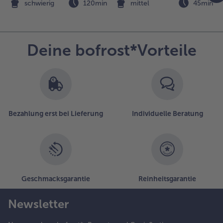
Knusperkartoffeln
n
schwierig
120min
mittel
45min
aren.
.
as
Deine bofrost*Vorteile
artoffelpüree
n einem Topf
der der
ikrowelle
aut
erpackung
ubereiten.
Bezahlung erst bei Lieferung
Individuelle Beratung
Geschmacksgarantie
Reinheitsgarantie
Newsletter