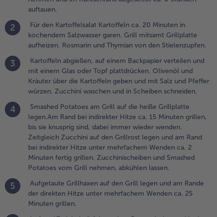
.
auftauen.
mashed
otatoes am
Für den Kartoffelsalat Kartoffeln ca. 20 Minuten in
2
rill auf die
kochendem Salzwasser garen. Grill mitsamt Grillplatte
eiße Grillplatte
aufheizen. Rosmarin und Thymian von den Stielenzupfen.
egen.Am Rand
Kartoffeln abgießen, auf einem Backpapier verteilen und
3
ei indirekter
mit einem Glas oder Topf plattdrücken. Olivenöl und
itze ca. 15
Kräuter über die Kartoffeln geben und mit Salz und Pfeffer
inuten grillen,
würzen. Zucchini waschen und in Scheiben schneiden.
is sie knusprig
ind, dabei
Smashed Potatoes am Grill auf die heiße Grillplatte
4
mmer wieder
legen.Am Rand bei indirekter Hitze ca. 15 Minuten grillen,
enden.
bis sie knusprig sind, dabei immer wieder wenden.
eitgleich
Zeitgleich Zucchini auf den Grillrost legen und am Rand
ucchini auf den
bei indirekter Hitze unter mehrfachem Wenden ca. 2
rillrost legen
Minuten fertig grillen. Zucchinischeiben und Smashed
nd am Rand bei
Potatoes vom Grill nehmen, abkühlen lassen.
ndirekter Hitze
Aufgetaute Grillhaxen auf den Grill legen und am Rande
5
nter
der direkten Hitze unter mehrfachem Wenden ca. 25
ehrfachem
Minuten grillen.
enden ca. 2
inuten fertig