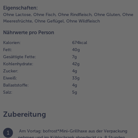
teilen
pin it
bgießen,
Eigenschaften:
uf einem
Weiterempfehlen & profitier
Ohne Lactose,
Ohne Fisch,
Ohne Rindfleisch,
Ohne Gluten,
Ohne
ackpapier
Meeresfrüchte,
Ohne Geflügel,
Ohne Wildfleisch
erteilen und
it einem
Nährwerte pro Person
las oder
opf
Kalorien:
674 kcal
lattdrücken.
Fett:
40 g
livenöl und
Gesättigte Fette:
7 g
räuter über
Kohlenhydrate:
42 g
ie
Zucker:
4 g
artoffeln
Eiweiß:
33 g
eben und
Ballaststoffe:
4 g
it Salz und
Salz:
5 g
feffer
ürzen.
ucchini
Zubereitung
aschen und
n Scheiben
chneiden.
Am Vortag: bofrost*Mini-Grillhaxe aus der Verpackung
1
nehmen und im Kühlschrank abgedeckt ca. 8 Stunden