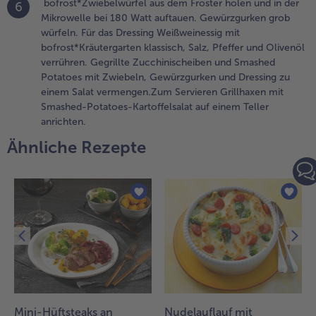
bofrost*Zwiebelwürfel aus dem Froster holen und in der
6
illen.
Mikrowelle bei 180 Watt auftauen. Gewürzgurken grob
ucchinischeiben
würfeln. Für das Dressing Weißweinessig mit
nd Smashed
bofrost*Kräutergarten klassisch, Salz, Pfeffer und Olivenöl
otatoes vom
verrühren. Gegrillte Zucchinischeiben und Smashed
rill nehmen,
Potatoes mit Zwiebeln, Gewürzgurken und Dressing zu
bkühlen lassen.
einem Salat vermengen.Zum Servieren Grillhaxen mit
Smashed-Potatoes-Kartoffelsalat auf einem Teller
.
anrichten.
ufgetaute
Ähnliche Rezepte
rillhaxen
uf den Grill
egen und
m Rande
er direkten
itze unter
ehrfachem
enden ca.
5 Minuten
illen.
.
Mini-Hüftsteaks an
Nudelauflauf mit