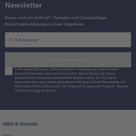
artoffelsalat auf
Newsletter
inem Teller
nrichten.
News rund um bofrost*, Rezepte und Genießertipps,
Besuchsankündigungen sowie Angebote
E-Mail Adresse
*
Jetzt anmelden
*
Mit einem Klick auf „Jetzt anmelden" bestätige ich, dass ich den
bofrost*Newsletter abonnieren möchte. Damit dieser auf meine
persönlichen Interessen abgestimmt werden kann, bin ich damit
einverstanden, dass meine Interaktion mit dem bofrost*Newsletter mit
Hilfe eines Pixels erfasst wird. Ein Widerruf ist jederzeit möglich.
Weitere
Details sind
hier
zu finden.
Hilfe & Kontakt