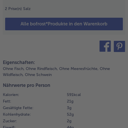
ie Filetstücke
2
Prise(n)
Salz
ur Seite
Weiterempfehlen & profitier
chieben, das
estliche Öl an
Alle bofrost*Produkte in den Warenkorb
ie freie Stelle
ießen und den
lumenkohl so
ange scharf
nbraten, bis er
eichte
teilen
pin it
Eigenschaften:
östaromen
Ohne Fisch,
Ohne Rindfleisch,
Ohne Meeresfrüchte,
Ohne
at.
Wildfleisch,
Ohne Schwein
.
Nährwerte pro Person
anach die
itze auf
Kalorien:
591 kcal
ittlere Stufe
Fett:
21 g
eduzieren und
Gesättigte Fette:
3 g
ie
Kohlenhydrate:
52 g
wiebelwürfel,
Zucker:
2 g
en Couscous
Eiweiß:
44 g