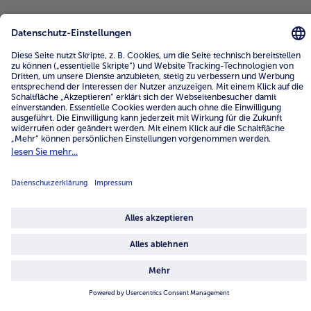
4.6/5
82442 reviews
Land / Sprache wählen