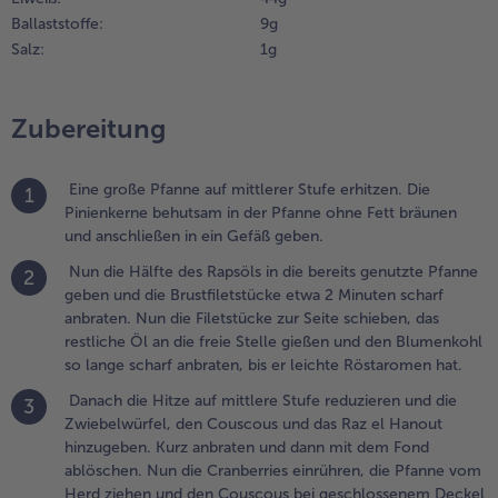
nd das Raz el
Ballaststoffe:
9 g
anout
Salz:
1 g
inzugeben.
urz anbraten
nd dann mit
em Fond
Zubereitung
blöschen.
un die
Eine große Pfanne auf mittlerer Stufe erhitzen. Die
ranberries
1
Pinienkerne behutsam in der Pfanne ohne Fett bräunen
inrühren, die
und anschließen in ein Gefäß geben.
fanne vom
erd ziehen
Nun die Hälfte des Rapsöls in die bereits genutzte Pfanne
2
nd den
geben und die Brustfiletstücke etwa 2 Minuten scharf
ouscous bei
anbraten. Nun die Filetstücke zur Seite schieben, das
eschlossenem
restliche Öl an die freie Stelle gießen und den Blumenkohl
eckel etwa 5
so lange scharf anbraten, bis er leichte Röstaromen hat.
inuten
uellen lassen.
Danach die Hitze auf mittlere Stufe reduzieren und die
3
Zwiebelwürfel, den Couscous und das Raz el Hanout
.
hinzugeben. Kurz anbraten und dann mit dem Fond
ährenddessen
ablöschen. Nun die Cranberries einrühren, die Pfanne vom
ie Zitrone
Herd ziehen und den Couscous bei geschlossenem Deckel