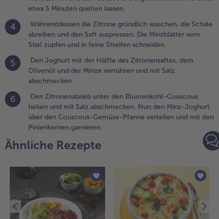
ründlich
etwa 5 Minuten quellen lassen.
aschen, die
Währenddessen die Zitrone gründlich waschen, die Schale
4
chale
abreiben und den Saft auspressen. Die Minzblätter vom
breiben und
Stiel zupfen und in feine Streifen schneiden.
en Saft
uspressen. Die
Den Joghurt mit der Hälfte des Zitronensaftes, dem
5
inzblätter
Olivenöl und der Minze verrühren und mit Salz
om Stiel
abschmecken.
upfen und in
Den Zitronenabrieb unter den Blumenkohl-Couscous
6
eine Streifen
heben und mit Salz abschmecken. Nun den Minz-Joghurt
chneiden.
über den Couscous-Gemüse-Pfanne verteilen und mit den
Pinienkernen garnieren.
.
en Joghurt
Ähnliche Rezepte
it der Hälfte
es
itronensaftes,
em Olivenöl
nd der Minze
errühren und
it Salz