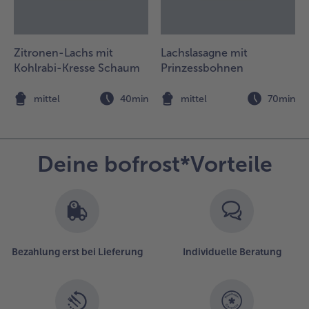
eben. Die
achsfilets in
undgerechte
Zitronen-Lachs mit
Lachslasagne mit
tücke teilen
Kohlrabi-Kresse Schaum
Prinzessbohnen
nd ebenfalls
inzufügen.
lles bei
n
mittel
40min
mittel
70min
chwacher
itze 20 bis 30
inuten
ünsten, nach
Deine bofrost*Vorteile
edarf etwas
ühnerbrühe
ngießen (der
eis sollte
eucht
ehalten
Bezahlung erst bei Lieferung
Individuelle Beratung
erden).
.
ie Paella mit