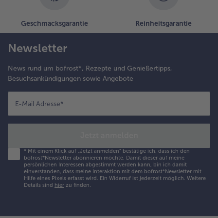
etersilie und
itronenspalten
Geschmacksgarantie
Reinheitsgarantie
arnieren und
ach Belieben
it Weißbrot
Newsletter
nd trockenem
panischem
News rund um bofrost*, Rezepte und Genießertipps,
otwein
Besuchsankündigungen sowie Angebote
ervieren.
E-Mail Adresse
*
Jetzt anmelden
*
Mit einem Klick auf „Jetzt anmelden" bestätige ich, dass ich den
bofrost*Newsletter abonnieren möchte. Damit dieser auf meine
persönlichen Interessen abgestimmt werden kann, bin ich damit
einverstanden, dass meine Interaktion mit dem bofrost*Newsletter mit
Hilfe eines Pixels erfasst wird. Ein Widerruf ist jederzeit möglich.
Weitere
Details sind
hier
zu finden.