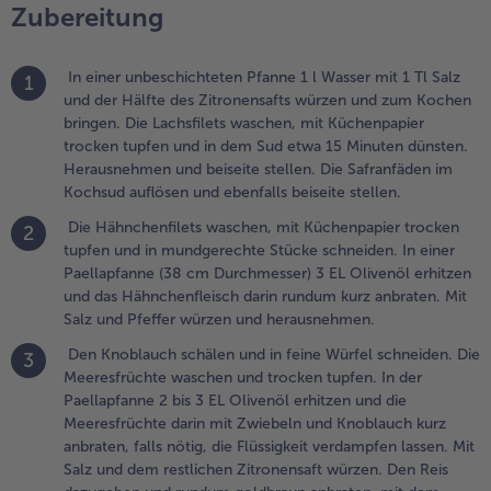
aschen und
Zubereitung
rocken
upfen. In der
In einer unbeschichteten Pfanne 1 l Wasser mit 1 Tl Salz
aellapfanne
1
und der Hälfte des Zitronensafts würzen und zum Kochen
 bis 3 EL
bringen. Die Lachsfilets waschen, mit Küchenpapier
livenöl
trocken tupfen und in dem Sud etwa 15 Minuten dünsten.
rhitzen und
Herausnehmen und beiseite stellen. Die Safranfäden im
ie
Kochsud auflösen und ebenfalls beiseite stellen.
eeresfrüchte
arin mit
Die Hähnchenfilets waschen, mit Küchenpapier trocken
2
wiebeln und
tupfen und in mundgerechte Stücke schneiden. In einer
noblauch
Paellapfanne (38 cm Durchmesser) 3 EL Olivenöl erhitzen
urz anbraten,
und das Hähnchenfleisch darin rundum kurz anbraten. Mit
alls nötig, die
Salz und Pfeffer würzen und herausnehmen.
lüssigkeit
Den Knoblauch schälen und in feine Würfel schneiden. Die
erdampfen
3
Meeresfrüchte waschen und trocken tupfen. In der
assen. Mit
Paellapfanne 2 bis 3 EL Olivenöl erhitzen und die
alz und dem
Meeresfrüchte darin mit Zwiebeln und Knoblauch kurz
estlichen
anbraten, falls nötig, die Flüssigkeit verdampfen lassen. Mit
itronensaft
Salz und dem restlichen Zitronensaft würzen. Den Reis
ürzen. Den