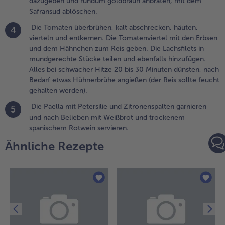
dazugeben und rundum goldbraun anbraten, mit dem
eis
Safransud ablöschen.
azugeben
nd rundum
Die Tomaten überbrühen, kalt abschrecken, häuten,
4
oldbraun
vierteln und entkernen. Die Tomatenviertel mit den Erbsen
nbraten, mit
und dem Hähnchen zum Reis geben. Die Lachsfilets in
em
mundgerechte Stücke teilen und ebenfalls hinzufügen.
afransud
Alles bei schwacher Hitze 20 bis 30 Minuten dünsten, nach
blöschen.
Bedarf etwas Hühnerbrühe angießen (der Reis sollte feucht
gehalten werden).
.
ie Tomaten
Die Paella mit Petersilie und Zitronenspalten garnieren
5
berbrühen,
und nach Belieben mit Weißbrot und trockenem
alt
spanischem Rotwein servieren.
bschrecken,
Ähnliche Rezepte
äuten,
ierteln und
ntkernen. Die
omatenviertel
it den Erbsen
nd dem
ähnchen
um Reis