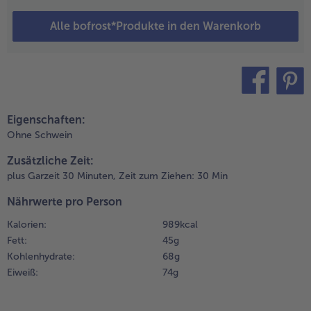
iner
Alle bofrost*Produkte in den Warenkorb
aellapfanne
Weiterempfehlen & profitier
38 cm
urchmesser) 3
L Olivenöl
rhitzen und das
ähnchenfleisch
teilen
pin it
arin rundum
Eigenschaften:
urz anbraten.
Ohne Schwein
it Salz und
feffer würzen
Zusätzliche Zeit:
nd
plus Garzeit 30 Minuten,
Zeit zum Ziehen: 30 Min
erausnehmen.
Nährwerte pro Person
.
Kalorien:
989 kcal
en
Fett:
45 g
noblauch
Kohlenhydrate:
68 g
chälen und in
Eiweiß:
74 g
eine Würfel
chneiden. Die
eeresfrüchte