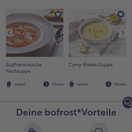
Südfranzösische
Curry-Kokos-Suppe
Fischsuppe
n
mittel
75min
leicht
60min
Deine bofrost*Vorteile