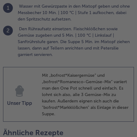
Wasser mit Gewürzpaste in den Mixtopf geben und ohne
1
Weiterempfehlen & profitier
Messbecher 10 Min. | 100 °C | Stufe 1 aufkochen, dabei
den Spritzschutz aufsetzen.
Den Rühraufsatz einsetzen. Fleischklößchen sowie
2
Gemüse zugeben und 5 Min. | 100 °C | Linkslauf |
Sanftrührstufe garen. Die Suppe 5 Min. im Mixtopf ziehen
lassen, dann auf Tellern anrichten und mit Petersilie
garniert servieren.
Mit „bofrost*Kaisergemüse“ und
„bofrost*Romanesco-Gemüse-Mix” variiert
man den One Pot schnell und einfach. Es
lohnt sich also, alle 3 Gemüse-Mix zu
kaufen. Außerdem eignen sich auch die
Unser Tipp
"bofrost*Markklößchen" als Einlage in dieser
Suppe.
Ähnliche Rezepte