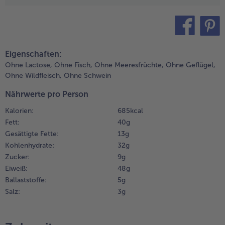
ochendem
asser ca. 2
Weiterempfehlen & profitier
inuten
lanchieren.
teilen
pin it
Eigenschaften:
.
Ohne Lactose,
Ohne Fisch,
Ohne Meeresfrüchte,
Ohne Geflügel,
 Eier
Ohne Wildfleisch,
Ohne Schwein
npieksen
nd in
Nährwerte pro Person
ochendem
Kalorien:
685 kcal
asser ca. 5
inuten
Fett:
40 g
ochen,
Gesättigte Fette:
13 g
odass man
Kohlenhydrate:
32 g
ie pellen
Zucker:
9 g
ann.
Eiweiß:
48 g
bgießen,
Ballaststoffe:
5 g
bschrecken,
Salz:
3 g
orsichtig
ellen.