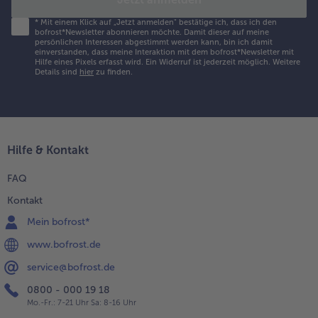
*
Mit einem Klick auf „Jetzt anmelden" bestätige ich, dass ich den
.
bofrost*Newsletter abonnieren möchte. Damit dieser auf meine
amen-Nudeln auf
persönlichen Interessen abgestimmt werden kann, bin ich damit
einverstanden, dass meine Interaktion mit dem bofrost*Newsletter mit
chalen verteilen.
Hilfe eines Pixels erfasst wird. Ein Widerruf ist jederzeit möglich.
Weitere
arauf die Steak-
Details sind
hier
zu finden.
treifen,
meletteröllchen,
ulienne-Mix und
damame schön
nrichten. In die Mitte
Hilfe & Kontakt
eweils 1 Eierhälfte
etzen. Die heiße
FAQ
rühe angießen und
Kontakt
lles mit Sesamsaat
nd grünen
Mein bofrost*
rühlingszwiebelringen
www.bofrost.de
estreut servieren.
service@bofrost.de
0800 - 000 19 18
Mo.-Fr.: 7-21 Uhr Sa: 8-16 Uhr