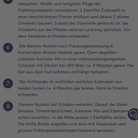
verquirlen. Weiße und hellgrüne Ringe der
ternanis
Frühlingszwiebeln unterrühren. 1 Esslöffel Erdnussöl in
ufkochen
einer beschichteten Pfanne erhitzen und daraus 2 dünne
nd bis zum
Omeletts backen. Sobald die Oberseite gestockt ist, die
ervieren
Omeletts aus der Pfanne nehmen und eng aufrollen. Vor
iehen
dem Servieren in Streifen schneiden.
assen.
Die Ramen-Nudeln nach Packungsanweisung in
6
.
kochendem Wasser bissfest garen. Dann abgießen.
ie restlichen 3
Julienne Gemüse-Mix in einer mikrowellengeeigneten
ier mit Sahne,
Schüssel mit Deckel bei 180 Watt ca. 9 Minuten garen. Die
feffer und Salz
Eier aus dem Sud nehmen und längs halbieren.
latt verquirlen.
Die Hüftsteaks im restlichen erhitzten Erdnussöl von
7
eiße und
beiden Seiten ca. 4 Minuten gar braten. Dann in Streifen
ellgrüne Ringe
schneiden.
er
rühlingszwiebeln
Ramen-Nudeln auf Schalen verteilen. Darauf die Steak-
8
nterrühren. 1
Streifen, Omeletteröllchen, Julienne-Mix und Edamame
sslöffel
schön anrichten. In die Mitte jeweils 1 Eierhälfte setzen.
rdnussöl in einer
Die heiße Brühe angießen und alles mit Sesamsaat und
eschichteten
grünen Frühlingszwiebelringen bestreut servieren.
fanne erhitzen