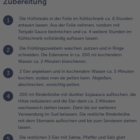
Zubereitung
.
00 ml
inderbrühe
Die Hüftsteaks in der Folie im Kühlschrank ca. 6 Stunden
1
it dunkler
antauen lassen. Aus der Folie nehmen, rundum mit
ojasauce
Teriyaki-Sauce bestreichen und ca. 4 weitere Stunden im
ufkochen,
Kühlschrank vollständig auftauen lassen.
ie Hitze
eduzieren
Die Frühlingszwiebeln waschen, putzen und in Ringe
2
nd die Eier
schneiden. Die Edamame in ca. 200 ml kochendem
arin ca. 2
Wasser ca. 2 Minuten blanchieren.
inuten
2 Eier anpieksen und in kochendem Wasser ca. 5 Minuten
3
achsweich
kochen, sodass man sie pellen kann. Abgießen,
iehen
abschrecken, vorsichtig pellen.
assen. Dann
is zur
200 ml Rinderbrühe mit dunkler Sojasauce aufkochen, die
4
eiteren
Hitze reduzieren und die Eier darin ca. 2 Minuten
erwendung
wachsweich ziehen lassen. Dann bis zur weiteren
m Sud
Verwendung im Sud belassen. Die restliche Rinderbrühe
elassen.
mit dem Sternanis aufkochen und bis zum Servieren ziehen
ie restliche
lassen.
inderbrühe
Die restlichen 3 Eier mit Sahne, Pfeffer und Salz glatt
5
it dem