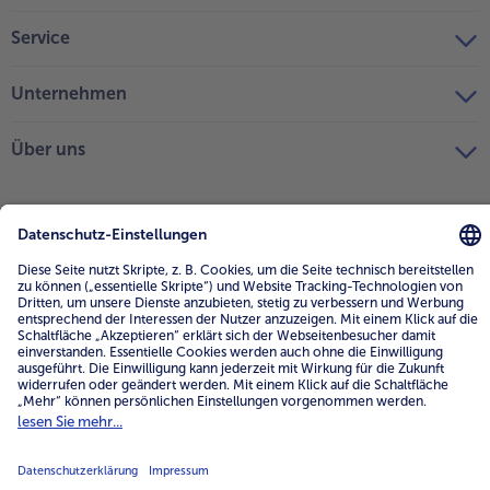
Service
Unternehmen
Über uns
4.6/5
82484 reviews