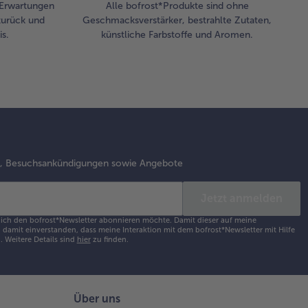
 Erwartungen
Alle bofrost*Produkte sind ohne
zurück und
Geschmacksverstärker, bestrahlte Zutaten,
s.
künstliche Farbstoffe und Aromen.
s, Besuchsankündigungen sowie Angebote
Jetzt anmelden
s ich den bofrost*Newsletter abonnieren möchte. Damit dieser auf meine
damit einverstanden, dass meine Interaktion mit dem bofrost*Newsletter mit Hilfe
h.
Weitere Details sind
hier
zu finden.
Über uns