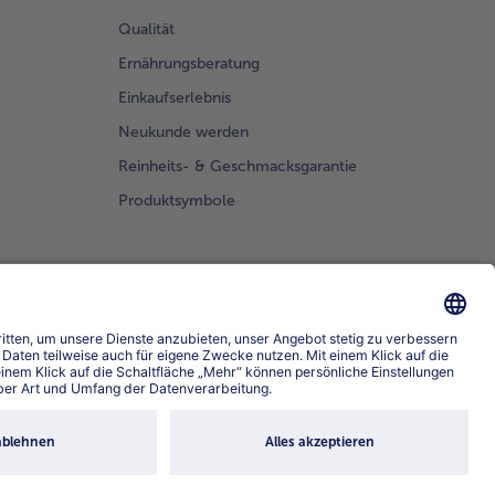
Qualität
Ernährungsberatung
Einkaufserlebnis
Neukunde werden
Reinheits- & Geschmacksgarantie
Produktsymbole
prache wählen
4.6/5
82442 reviews