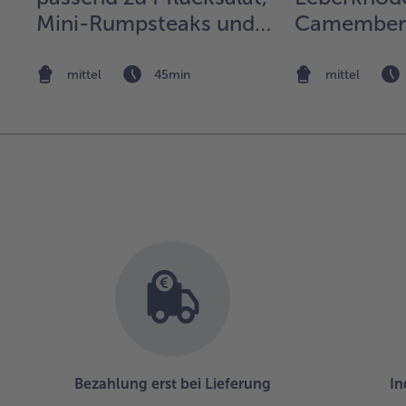
Mini-Rumpsteaks und
Camembert
Knusperkartoffeln
Rapunzel 
Preiselbee
mittel
45min
mittel
Bezahlung erst bei Lieferung
In