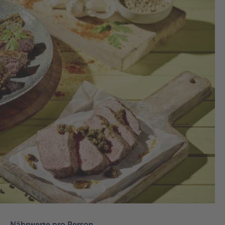
1.
Die
im
Küh
in 
ca.
St
auf
2.
Die
für
Chi
(Kr
Med
Kn
Zwi
Nährwerte pro Person