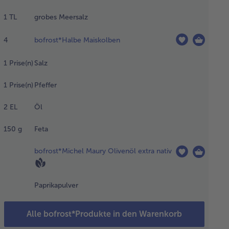
ettensaft,
1
TL
grobes Meersalz
lifolocken,
hwarzer
4
bofrost*Halbe Maiskolben
ffer,
rsalz) in
en Mörser
1
Prise(n)
Salz
ben und zu
er Paste
1
Prise(n)
Pfeffer
rmahlen.
venöl nach
2
EL
Öl
arf
rühren. Das
150
g
Feta
isch aus der
lie nehmen
bofrost*Michel Maury Olivenöl extra nativ
d auf dem
ll von
den Seiten
Paprikapulver
rst bei
ekter Hitze
raten und
Alle bofrost*Produkte in den Warenkorb
chließend