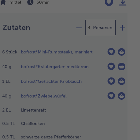
mittel
50 min
Zubereitung
Zutaten
Personen
 Steaks
6
Stück
bofrost*Mini-Rumpsteaks, mariniert
lschrank,
der Folie
40
g
bofrost*Kräutergarten mediterran
 8
unden
tauen.
1
EL
bofrost*Gehackter Knoblauch
40
g
bofrost*Zwiebelwürfel
 Zutaten
 das
2
EL
Limettensaft
michurri
äutergarten
0.5
TL
Chiliflocken
iterran,
oblauch,
0.5
TL
schwarze ganze Pfefferkörner
ebelwürfel,