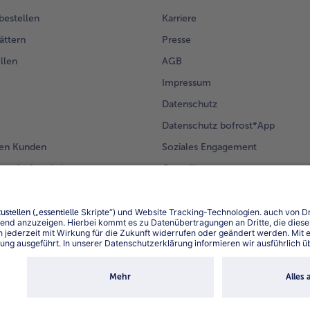
 bestellen
Karriere
ättern
Presse
llen
AGB
Impressum
Datenschutz
Datenschutz bofrost*App
en Kunden
Soziales Engagement
mm bofrost*plus.
Compliance
Für Lieferanten
Barrierefreiheit
Land / S