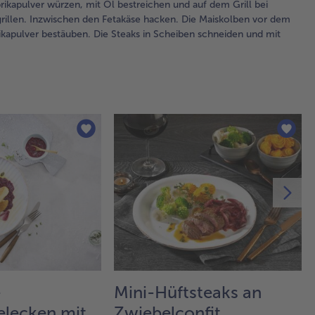
rikapulver würzen, mit Öl bestreichen und auf dem Grill bei
bei
rillen. Inzwischen den Fetakäse hacken. Die Maiskolben vor dem
Hit
ikapulver bestäuben. Die Steaks in Scheiben schneiden und mit
Mi
gri
3.
Die
tie
Ma
mit
Pfe
Pap
wür
Öl
bes
un
Gri
ind
Hit
e
Mini-Hüftsteaks an
me
We
lecken mit
Zwiebelconfit,