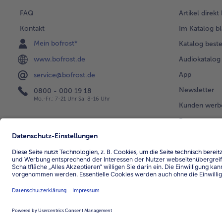
FAQ
Artikel direkt
Kontakt
Im Katalog bl
Mein bofrost*
Katalog beste
www.bofrost.de
Audiokatalog
App
service@bofrost.de
Newsletter
0800 - 000 19 18
Mo.-Fr.: 7-21 Uhr Sa: 8-16 Uhr
Kunden werb
Bonusprogra