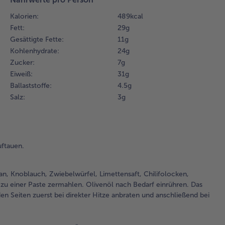
Lim
Kalorien:
489 kcal
Chi
Fett:
29 g
sc
Gesättigte Fette:
11 g
Pfe
Kohlenhydrate:
24 g
Mee
ein
Zucker:
7 g
ge
Eiweiß:
31 g
ein
Ballaststoffe:
4.5 g
ze
Salz:
3 g
Oli
Bed
ein
Fle
uftauen.
Fo
un
Gri
an, Knoblauch, Zwiebelwürfel, Limettensaft, Chilifolocken,
bei
 zu einer Paste zermahlen. Olivenöl nach Bedarf einrühren. Das
zue
en Seiten zuerst bei direkter Hitze anbraten und anschließend bei
dir
anb
ans