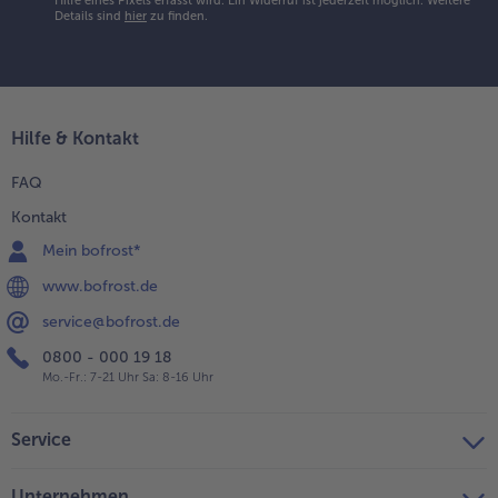
Hilfe eines Pixels erfasst wird. Ein Widerruf ist jederzeit möglich.
Weitere
Details sind
hier
zu finden.
Hilfe & Kontakt
FAQ
Kontakt
Mein bofrost*
www.bofrost.de
service@bofrost.de
0800 - 000 19 18
Mo.-Fr.: 7-21 Uhr Sa: 8-16 Uhr
Service
Unternehmen