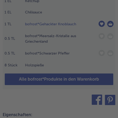
1
EL
Ketchup
agen voneinander
ösen. Die
Weiterempfehlen & profitier
1
EL
Chilisauce
aprikaschote
utzen, waschen
1
TL
bofrost*Gehackter Knoblauch
nd in Stücke
chneiden, die in
bofrost*Meersalz-Kristalle aus
er Größe zu den
0.5
TL
Griechenland
eberkäsescheiben
assen.
0.5
TL
bofrost*Schwarzer Pfeffer
.
eberkäse
8
Stück
Holzspieße
bwechselnd
it Paprika
Alle bofrost*Produkte in den Warenkorb
nd
wiebeln auf
pieße
iehen.
.
teilen
pin it
as
Eigenschaften: