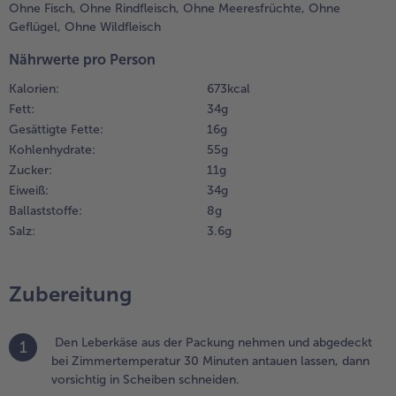
aisergemüse
Ohne Fisch,
Ohne Rindfleisch,
Ohne Meeresfrüchte,
Ohne
iefgekühlt in
Geflügel,
Ohne Wildfleisch
a. 700 ml
Nährwerte pro Person
ochendes,
eicht
Kalorien:
673 kcal
esalzenes
Fett:
34 g
asser
Gesättigte Fette:
16 g
eben. Kurz
Kohlenhydrate:
55 g
ufkochen,
Zucker:
11 g
ann
Eiweiß:
34 g
bgießen und
btropfen
Ballaststoffe:
8 g
assen
Salz:
3.6 g
en Backofen auf
Zubereitung
80 °C
ber-/Unterhitze
orheizen. Das
Den Leberkäse aus der Packung nehmen und abgedeckt
1
aisergemüse mit
bei Zimmertemperatur 30 Minuten antauen lassen, dann
alz, Pfeffer und
vorsichtig in Scheiben schneiden.
em Kräutergarten