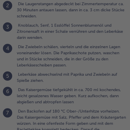
Die Laugenstangen abgedeckt bei Zimmertemperatur ca.
2
ürzen. In eine
30 Minuten antauen lassen, dann in ca. 3 cm dicke Stücke
fenfeste Form
schneiden.
eben und mit dem
aclettekäse
Knoblauch, Senf, 1 Esslöffel Sonnenblumenöl und
3
omplett bedecken.
Zitronensaft in einer Schale verrühren und den Leberkäse
arauf die
darin wenden.
augenstangenstücke
Die Zwiebeln schälen, vierteln und die einzelnen Lagen
4
eben.
voneinander lösen. Die Paprikaschote putzen, waschen
und in Stücke schneiden, die in der Größe zu den
.
Leberkäsescheiben passen.
en Auflauf
8 Minuten
Leberkäse abwechselnd mit Paprika und Zwiebeln auf
5
acken, bis
Spieße ziehen.
ie
Das Kaisergemüse tiefgekühlt in ca. 700 ml kochendes,
augenstücke
6
leicht gesalzenes Wasser geben. Kurz aufkochen, dann
chön
abgießen und abtropfen lassen
ebräunt
ind.
Den Backofen auf 180 °C Ober-/Unterhitze vorheizen.
7
Das Kaisergemüse mit Salz, Pfeffer und dem Kräutergarten
.
würzen. In eine ofenfeste Form geben und mit dem
ür die Spieße
Raclettekäse komplett bedecken. Darauf die