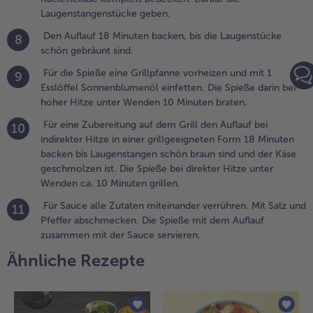
ine Grillpfanne
Laugenstangenstücke geben.
orheizen und
Den Auflauf 18 Minuten backen, bis die Laugenstücke
it 1 Esslöffel
8
schön gebräunt sind.
onnenblumenöl
infetten. Die
Für die Spieße eine Grillpfanne vorheizen und mit 1
9
pieße darin bei
Esslöffel Sonnenblumenöl einfetten. Die Spieße darin bei
oher Hitze
hoher Hitze unter Wenden 10 Minuten braten.
nter Wenden 10
inuten braten.
Für eine Zubereitung auf dem Grill den Auflauf bei
10
indirekter Hitze in einer grillgeeigneten Form 18 Minuten
0.
backen bis Laugenstangen schön braun sind und der Käse
ür eine
geschmolzen ist. Die Spieße bei direkter Hitze unter
ubereitung
Wenden ca. 10 Minuten grillen.
uf dem Grill
Für Sauce alle Zutaten miteinander verrühren. Mit Salz und
11
en Auflauf bei
Pfeffer abschmecken. Die Spieße mit dem Auflauf
ndirekter
zusammen mit der Sauce servieren.
itze in einer
rillgeeigneten
Ähnliche Rezepte
orm 18
inuten
acken bis