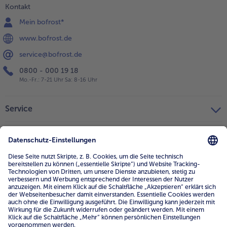
Kontakt
Mein bofrost*
www.bofrost.de
service@bofrost.de
0800 - 000 19 18
Mo.-Fr.: 7-21 Uhr Sa: 8-16 Uhr
Service
Unternehmen
Über uns