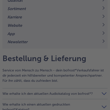
Qualität
Geflügel
Online Exklusiv
Sortiment
alle Geflügel
alle Online Exklusiv
Fleischersatz
Länderküche
Karriere
Website
alle Fleischersatz
alle Länderküche
Pizza
Vegetarisch & Vegan
App
Entdecke köstliche Rezepte
alle Pizza
alle Vegetarisch & Vegan
Newsletter
Snacks
BIO
alle Snacks
alle BIO
Bestellung & Lieferung
Kartoffelprodukte
Kids-Produkte
alle Kartoffelprodukte
alle Kids-Produkte
Service von Mensch zu Mensch - dein bofrost*Verkaufsfahrer ist
Beilagen & Saucen
Schoko-Genuss
dir jederzeit ein hilfsbereiter und kompetenter Ansprechpartner.
Für ihn zählt, dass du zufrieden bist.
alle Beilagen & Saucen
alle Schoko-Genuss
Suppeneinlagen
Confiserie & Feinkost
Wie erhalte ich den aktuellen Audiokatalog von bofrost*?
alle Suppeneinlagen
alle Confiserie & Feinkost
Brot & Brötchen
Für die Heißluftfritteuse
Wie erhalte ich einen aktuellen gedruckten
bofrost*Katalog?