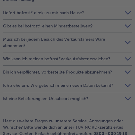
alle Brot & Brötchen
alle Für die Heißluftfritteuse
Kuchen & Torten
bofrost*free
Liefert bofrost* direkt zu mir nach Hause?
alle Kuchen & Torten
alle bofrost*free
Gibt es bei bofrost* einen Mindestbestellwert?
Süßspeisen
bofrost*high Protein
Muss ich bei jedem Besuch des Verkaufsfahrers Ware
alle Süßspeisen
alle bofrost*high Protein
abnehmen?
Obst
bofrost*plus.
Wie kann ich meinen bofrost*Verkaufsfahrer erreichen?
alle Obst
alle bofrost*plus.
Wein & Spirituosen
Bin ich verpflichtet, vorbestellte Produkte abzunehmen?
alle Wein & Spirituosen
Küchenutensilien
Ich ziehe um. Wie gebe ich meine neuen Daten bekannt?
alle Küchenutensilien
Ist eine Belieferung am Urlaubsort möglich?
Hast du weitere Fragen zu unserem Service, Anregungen oder
Wünsche? Bitte wende dich an unser TÜV NORD-zertifiziertes
Service-Center. Einfach gebührenfrei anrufen:
0800 - 000 19 18