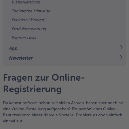
Geflügel
Online Exklusiv
Blätterkataloge
Technische Hinweise
alle Geflügel
alle Online Exklusiv
Fleischersatz
Länderküche
Funktion "Merken"
Produktbewertung
alle Fleischersatz
alle Länderküche
Pizza
Vegetarisch & Vegan
Externe Links
Entdecke köstliche Rezepte
alle Pizza
alle Vegetarisch & Vegan
App
Snacks
BIO
Newsletter
alle Snacks
alle BIO
Kartoffelprodukte
Kids-Produkte
Fragen zur Online-
alle Kartoffelprodukte
alle Kids-Produkte
Registrierung
Beilagen & Saucen
Schoko-Genuss
alle Beilagen & Saucen
alle Schoko-Genuss
Du kennst bofrost* schon seit vielen Jahren, haben aber noch nie
Suppeneinlagen
Confiserie & Feinkost
eine Online-Bestellung aufgegeben? Ein persönliches Online-
Benutzerkonto bietet dir viele Vorteile. Probiere es doch einfach
alle Suppeneinlagen
alle Confiserie & Feinkost
einmal aus.
Brot & Brötchen
Für die Heißluftfritteuse