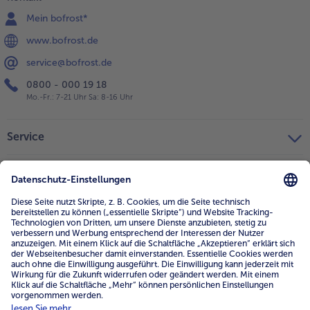
Mein bofrost*
www.bofrost.de
service@bofrost.de
0800 - 000 19 18
Mo.-Fr.: 7-21 Uhr Sa: 8-16 Uhr
Service
Unternehmen
Über uns