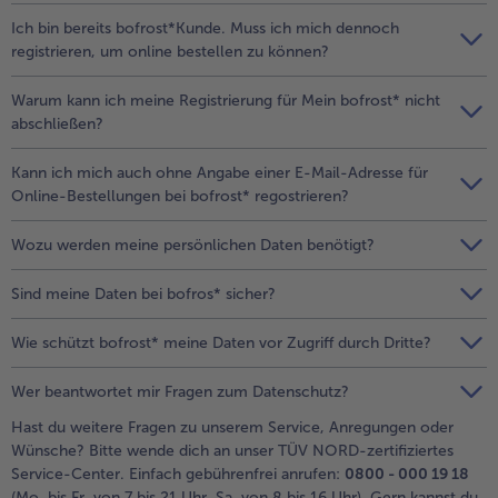
alle Brot & Brötchen
alle Für die Heißluftfritteuse
Ich bin bereits bofrost*Kunde. Muss ich mich dennoch
Kuchen & Torten
bofrost*free
registrieren, um online bestellen zu können?
alle Kuchen & Torten
alle bofrost*free
Warum kann ich meine Registrierung für Mein bofrost* nicht
Süßspeisen
bofrost*high Protein
abschließen?
alle Süßspeisen
alle bofrost*high Protein
Kann ich mich auch ohne Angabe einer E-Mail-Adresse für
Obst
bofrost*plus.
Online-Bestellungen bei bofrost* regostrieren?
alle Obst
alle bofrost*plus.
Wein & Spirituosen
Wozu werden meine persönlichen Daten benötigt?
alle Wein & Spirituosen
Sind meine Daten bei bofros* sicher?
Küchenutensilien
Wie schützt bofrost* meine Daten vor Zugriff durch Dritte?
alle Küchenutensilien
Wer beantwortet mir Fragen zum Datenschutz?
Hast du weitere Fragen zu unserem Service, Anregungen oder
Wünsche? Bitte wende dich an unser TÜV NORD-zertifiziertes
Service-Center. Einfach gebührenfrei anrufen:
0800 - 000 19 18
(Mo. bis Fr. von 7 bis 21 Uhr, Sa. von 8 bis 16 Uhr). Gern kannst du